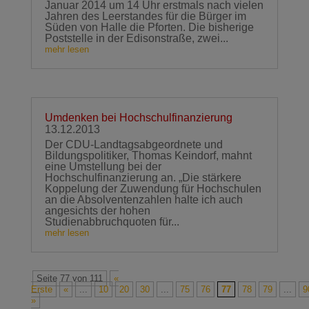
Januar 2014 um 14 Uhr erstmals nach vielen
Jahren des Leerstandes für die Bürger im
Süden von Halle die Pforten. Die bisherige
Poststelle in der Edisonstraße, zwei...
mehr lesen
Umdenken bei Hochschulfinanzierung
13.12.2013
Der CDU-Landtagsabgeordnete und
Bildungspolitiker, Thomas Keindorf, mahnt
eine Umstellung bei der
Hochschulfinanzierung an. „Die stärkere
Koppelung der Zuwendung für Hochschulen
an die Absolventenzahlen halte ich auch
angesichts der hohen
Studienabbruchquoten für...
mehr lesen
Seite 77 von 111
«
Erste
«
...
10
20
30
...
75
76
77
78
79
...
9
»