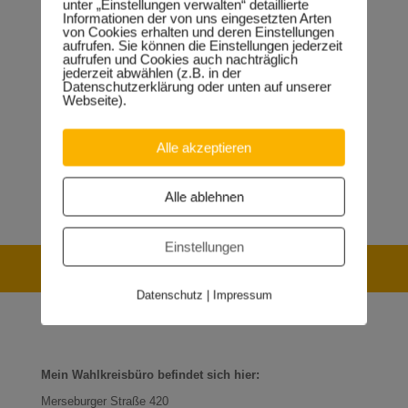
unter „Einstellungen verwalten“ detaillierte
Informationen der von uns eingesetzten Arten
von Cookies erhalten und deren Einstellungen
aufrufen. Sie können die Einstellungen jederzeit
aufrufen und Cookies auch nachträglich
jederzeit abwählen (z.B. in der
Datenschutzerklärung oder unten auf unserer
Webseite).
Falls Sie die Videos nicht abspielen können, aktivieren Sie
Alle akzeptieren
bitte in unserem Cookie-Plugin (linker unterer Fensterrrand)
den Punkt „Externe Videos akzeptieren“.
Alle ablehnen
Einstellungen
Kontakt Wahlkreisbüro
Datenschutz
|
Impressum
Mein Wahlkreisbüro befindet sich hier:
Merseburger Straße 420