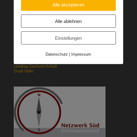
Alle akzeptieren
CDU – Deutschland
CDU – Sachsen-Anhalt
Alle ablehnen
CDU – Halle
Einstellungen
CDU/CSU – Bundestagsfraktion
CDU – Fraktion im Landtag
CDU – Stadtratsfraktion Halle
Datenschutz
|
Impressum
Landtag Sachsen-Anhalt
Stadt Halle