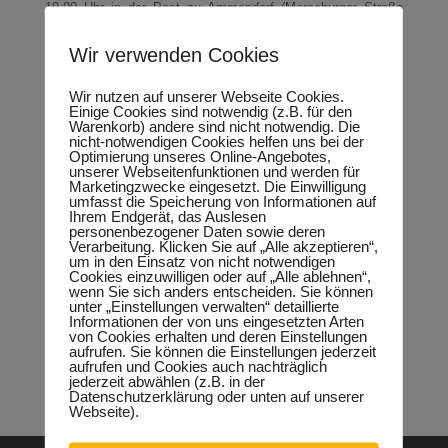
19.00 Uhr in der Post zu Ammendorf (Merseburger Straße
420). „Neugieriges Volk und interessierte Bürger sind herzlich
eingeladen“, gibt Keindorf bekannt. Zur Lockerung der Zunge
Wir verwenden Cookies
und für den Verzehr stellt die Ammendorfer Imkerei Mathilde
dankenswerter Weise Honig-Wein bereit. Die Kammeroper
Halle sorgt für den ´guten Ton´.
Wir nutzen auf unserer Webseite Cookies.
Einige Cookies sind notwendig (z.B. für den
Warenkorb) andere sind nicht notwendig. Die
nicht-notwendigen Cookies helfen uns bei der
Optimierung unseres Online-Angebotes,
unserer Webseitenfunktionen und werden für
Neueste Beiträge
Marketingzwecke eingesetzt. Die Einwilligung
Sondervermögen für die Europachaussee richtige
umfasst die Speicherung von Informationen auf
Ihrem Endgerät, das Auslesen
Entscheidung!
30.04.2026
personenbezogener Daten sowie deren
Halle: Erhöhung der Gewerbesteuer ist falsches Signal
Verarbeitung. Klicken Sie auf „Alle akzeptieren“,
26.03.2026
um in den Einsatz von nicht notwendigen
Cookies einzuwilligen oder auf „Alle ablehnen“,
Orgacid-Altlasten: Bund und Land mit in der Verantwortung
wenn Sie sich anders entscheiden. Sie können
15.02.2026
unter „Einstellungen verwalten“ detaillierte
Halle: Sondervermögen Infrastruktur für die Europachaussee
Informationen der von uns eingesetzten Arten
nutzen!
12.02.2026
von Cookies erhalten und deren Einstellungen
aufrufen. Sie können die Einstellungen jederzeit
Lehrpläne: Grundsteine für spätere Ausbildung werden in der
aufrufen und Cookies auch nachträglich
Grundschule gelegt
23.01.2026
jederzeit abwählen (z.B. in der
Datenschutzerklärung oder unten auf unserer
Webseite).