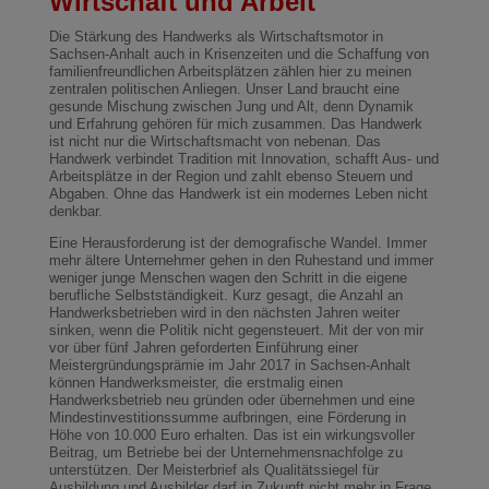
Wirtschaft und Arbeit
Die Stärkung des Handwerks als Wirtschaftsmotor in
Sachsen-Anhalt auch in Krisenzeiten und die Schaffung von
familienfreundlichen Arbeitsplätzen zählen hier zu meinen
zentralen politischen Anliegen. Unser Land braucht eine
gesunde Mischung zwischen Jung und Alt, denn Dynamik
und Erfahrung gehören für mich zusammen. Das Handwerk
ist nicht nur die Wirtschaftsmacht von nebenan. Das
Handwerk verbindet Tradition mit Innovation, schafft Aus- und
Arbeitsplätze in der Region und zahlt ebenso Steuern und
Abgaben. Ohne das Handwerk ist ein modernes Leben nicht
denkbar.
Eine Herausforderung ist der demografische Wandel. Immer
mehr ältere Unternehmer gehen in den Ruhestand und immer
weniger junge Menschen wagen den Schritt in die eigene
berufliche Selbstständigkeit. Kurz gesagt, die Anzahl an
Handwerksbetrieben wird in den nächsten Jahren weiter
sinken, wenn die Politik nicht gegensteuert. Mit der von mir
vor über fünf Jahren geforderten Einführung einer
Meistergründungsprämie im Jahr 2017 in Sachsen-Anhalt
können Handwerksmeister, die erstmalig einen
Handwerksbetrieb neu gründen oder übernehmen und eine
Mindestinvestitionssumme aufbringen, eine Förderung in
Höhe von 10.000 Euro erhalten. Das ist ein wirkungsvoller
Beitrag, um Betriebe bei der Unternehmensnachfolge zu
unterstützen. Der Meisterbrief als Qualitätssiegel für
Ausbildung und Ausbilder darf in Zukunft nicht mehr in Frage