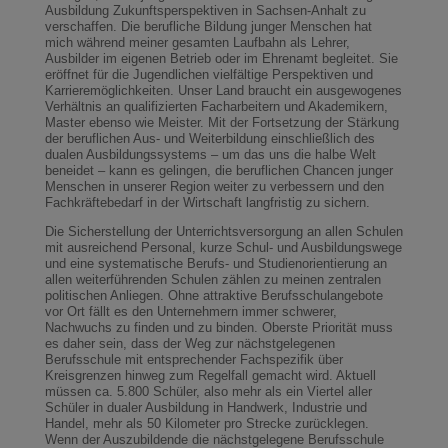
Ausbildung Zukunftsperspektiven in Sachsen-Anhalt zu
verschaffen. Die berufliche Bildung junger Menschen hat
mich während meiner gesamten Laufbahn als Lehrer,
Ausbilder im eigenen Betrieb oder im Ehrenamt begleitet. Sie
eröffnet für die Jugendlichen vielfältige Perspektiven und
Karrieremöglichkeiten. Unser Land braucht ein ausgewogenes
Verhältnis an qualifizierten Facharbeitern und Akademikern,
Master ebenso wie Meister. Mit der Fortsetzung der Stärkung
der beruflichen Aus- und Weiterbildung einschließlich des
dualen Ausbildungssystems – um das uns die halbe Welt
beneidet – kann es gelingen, die beruflichen Chancen junger
Menschen in unserer Region weiter zu verbessern und den
Fachkräftebedarf in der Wirtschaft langfristig zu sichern.
Die Sicherstellung der Unterrichtsversorgung an allen Schulen
mit ausreichend Personal, kurze Schul- und Ausbildungswege
und eine systematische Berufs- und Studienorientierung an
allen weiterführenden Schulen zählen zu meinen zentralen
politischen Anliegen. Ohne attraktive Berufsschulangebote
vor Ort fällt es den Unternehmern immer schwerer,
Nachwuchs zu finden und zu binden. Oberste Priorität muss
es daher sein, dass der Weg zur nächstgelegenen
Berufsschule mit entsprechender Fachspezifik über
Kreisgrenzen hinweg zum Regelfall gemacht wird. Aktuell
müssen ca. 5.800 Schüler, also mehr als ein Viertel aller
Schüler in dualer Ausbildung in Handwerk, Industrie und
Handel, mehr als 50 Kilometer pro Strecke zurücklegen.
Wenn der Auszubildende die nächstgelegene Berufsschule