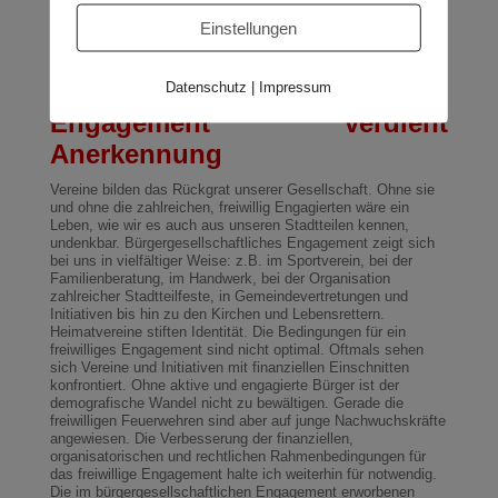
älterer Menschen steht an erster Stelle. Sensible Daten
Einstellungen
dürfen nicht in falsche Hände geraten. Die erfolgreiche Arbeit
unserer Polizistinnen und Polizisten verdient mehr
Wertschätzung in der Gesellschaft. Jeder Unternehmer weiß:
Motivierte Mitarbeiter wachsen über sich hinaus.
Datenschutz
|
Impressum
Engagement verdient
Anerkennung
Vereine bilden das Rückgrat unserer Gesellschaft. Ohne sie
und ohne die zahlreichen, freiwillig Engagierten wäre ein
Leben, wie wir es auch aus unseren Stadtteilen kennen,
undenkbar. Bürgergesellschaftliches Engagement zeigt sich
bei uns in vielfältiger Weise: z.B. im Sportverein, bei der
Familienberatung, im Handwerk, bei der Organisation
zahlreicher Stadtteilfeste, in Gemeindevertretungen und
Initiativen bis hin zu den Kirchen und Lebensrettern.
Heimatvereine stiften Identität. Die Bedingungen für ein
freiwilliges Engagement sind nicht optimal. Oftmals sehen
sich Vereine und Initiativen mit finanziellen Einschnitten
konfrontiert. Ohne aktive und engagierte Bürger ist der
demografische Wandel nicht zu bewältigen. Gerade die
freiwilligen Feuerwehren sind aber auf junge Nachwuchskräfte
angewiesen. Die Verbesserung der finanziellen,
organisatorischen und rechtlichen Rahmenbedingungen für
das freiwillige Engagement halte ich weiterhin für notwendig.
Die im bürgergesellschaftlichen Engagement erworbenen