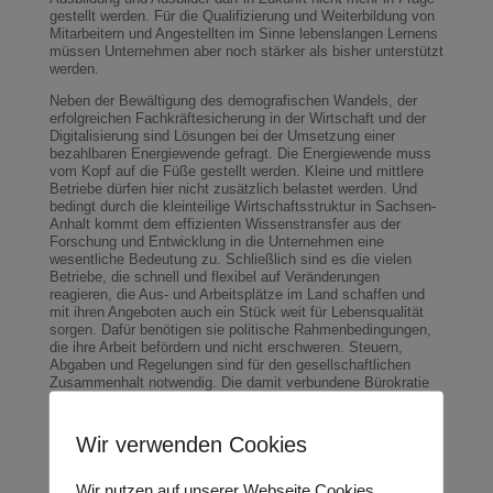
gestellt werden. Für die Qualifizierung und Weiterbildung von
Mitarbeitern und Angestellten im Sinne lebenslangen Lernens
müssen Unternehmen aber noch stärker als bisher unterstützt
werden.
Neben der Bewältigung des demografischen Wandels, der
erfolgreichen Fachkräftesicherung in der Wirtschaft und der
Digitalisierung sind Lösungen bei der Umsetzung einer
bezahlbaren Energiewende gefragt. Die Energiewende muss
vom Kopf auf die Füße gestellt werden. Kleine und mittlere
Betriebe dürfen hier nicht zusätzlich belastet werden. Und
bedingt durch die kleinteilige Wirtschaftsstruktur in Sachsen-
Anhalt kommt dem effizienten Wissenstransfer aus der
Forschung und Entwicklung in die Unternehmen eine
wesentliche Bedeutung zu. Schließlich sind es die vielen
Betriebe, die schnell und flexibel auf Veränderungen
reagieren, die Aus- und Arbeitsplätze im Land schaffen und
mit ihren Angeboten auch ein Stück weit für Lebensqualität
sorgen. Dafür benötigen sie politische Rahmenbedingungen,
die ihre Arbeit befördern und nicht erschweren. Steuern,
Abgaben und Regelungen sind für den gesellschaftlichen
Zusammenhalt notwendig. Die damit verbundene Bürokratie
darf aber nicht die wirtschaftliche Tätigkeit und das
Engagement vieler Unternehmen im Land behindern.
Wir verwenden Cookies
Sicherheit vor Ort
Wir nutzen auf unserer Webseite Cookies.
Unser Land braucht auch in Zukunft eine handlungsfähige