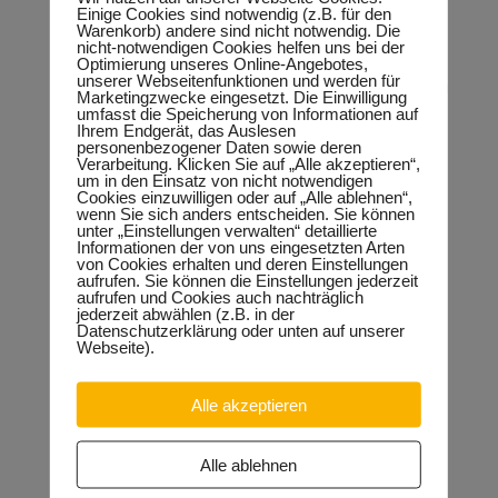
Einige Cookies sind notwendig (z.B. für den
Polizei. Tag für Tag schützen engagierte Polizistinnen und
Warenkorb) andere sind nicht notwendig. Die
Polizisten unsere Sicherheit, halten für die Allgemeinheit ihre
nicht-notwendigen Cookies helfen uns bei der
Knochen hin und setzen sich damit auch Gefahren aus. In
Optimierung unseres Online-Angebotes,
der Vergangenheit wurden zu oft Kapazitäten ab- statt
unserer Webseitenfunktionen und werden für
aufgebaut. Untersuchungen zufolge kann die Arbeitsbelastung
Marketingzwecke eingesetzt. Die Einwilligung
in der Polizei nicht durch Ressourcen innerhalb der
umfasst die Speicherung von Informationen auf
Dienststellen aufgefangen werden, ohne psychische
Ihrem Endgerät, das Auslesen
Erkrankungen zu begünstigen. Hinzu kommt, dass sich viele
personenbezogener Daten sowie deren
Polizisten in der Gesellschaft nicht wertgeschätzt fühlen.
Verarbeitung. Klicken Sie auf „Alle akzeptieren“,
um in den Einsatz von nicht notwendigen
Immerhin ist eine Trendwende in Sicht. Auch in diesem Jahr
Cookies einzuwilligen oder auf „Alle ablehnen“,
sollen insgesamt weitere 350 Polizeianwärterinnen und
wenn Sie sich anders entscheiden. Sie können
Polizeianwärter eingestellt werden. Eine Erhöhung der
unter „Einstellungen verwalten“ detaillierte
Personalstärke der Polizei auf 7.000 Frauen und Männer
Informationen der von uns eingesetzten Arten
halte ich für notwendig. Die Bürger müssen sich auf
von Cookies erhalten und deren Einstellungen
aufrufen. Sie können die Einstellungen jederzeit
öffentlichen Plätzen, in Verkehrsmitteln, in öffentlichen
aufrufen und Cookies auch nachträglich
Einrichtungen aber auch zu Hause und im Internet sicher
jederzeit abwählen (z.B. in der
fühlen. Raubüberfälle, Körperverletzung, Sachbeschädigung,
Datenschutzerklärung oder unten auf unserer
Diebstahl und Sexualstraftaten müssen auch in Zukunft
Webseite).
effektiv bekämpft werden. Aus meiner Sicht sind die
gegenseitigen Erwartungen, was die Polizei leisten soll und
was nicht, zu korrigieren. Neben der Bewältigung der
Alle akzeptieren
klassischen Aufgaben sehe ich einen Mehrbedarf an Personal
bei der Bekämpfung von organisierter Bandenkriminalität zum
Schaden vieler Unternehmer, von Drogenhandel sowie der
Internetkriminalität. Allein die Fälle im Internet stiegen von 12
Alle ablehnen
816 auf 15 286. Die Aufklärung dieser Fälle ist
Personalintensiv. Besonders der Schutz von Kindern und