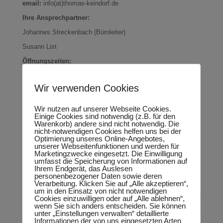
email:
info(at)thomas-keindorf.de
Ihre Ansprechpartner:
Johannes Streckenbach (Büroleiter)
Susann List
Öffnungszeiten:
Mo bis Fr von 10.00 Uhr bis 14.00 Uhr
sowie nach telefonischer Vereinbarung.
Wir verwenden Cookies
Bürgersprechstunde:
Wir nutzen auf unserer Webseite Cookies.
Für eine Bürgersprechstunde vereinbaren sie bitte einen
Einige Cookies sind notwendig (z.B. für den
individuellen Termin mit meinem Büro.
Warenkorb) andere sind nicht notwendig. Die
nicht-notwendigen Cookies helfen uns bei der
Optimierung unseres Online-Angebotes,
unserer Webseitenfunktionen und werden für
Marketingzwecke eingesetzt. Die Einwilligung
umfasst die Speicherung von Informationen auf
Ihrem Endgerät, das Auslesen
personenbezogener Daten sowie deren
Verarbeitung. Klicken Sie auf „Alle akzeptieren“,
um in den Einsatz von nicht notwendigen
Cookies einzuwilligen oder auf „Alle ablehnen“,
wenn Sie sich anders entscheiden. Sie können
unter „Einstellungen verwalten“ detaillierte
Informationen der von uns eingesetzten Arten