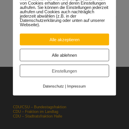
von Cookies erhalten und deren Einstellungen
aufrufen. Sie können die Einstellungen jederzeit
aufrufen und Cookies auch nachträglich
jederzeit abwählen (z.B. in der
Datenschutzerklärung oder unten auf unserer
Webseite).
Alle akzeptieren
Alle ablehnen
Einstellungen
CDU – Deutschland
CDU – Sachsen-Anhalt
Datenschutz
|
Impressum
CDU – Halle
CDU/CSU – Bundestagsfraktion
CDU – Fraktion im Landtag
CDU – Stadtratsfraktion Halle