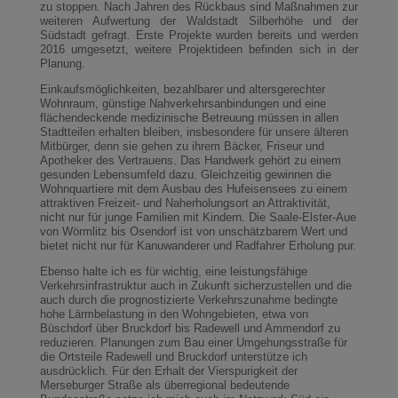
zu stoppen. Nach Jahren des Rückbaus sind Maßnahmen zur
weiteren Aufwertung der Waldstadt Silberhöhe und der
Südstadt gefragt. Erste Projekte wurden bereits und werden
2016 umgesetzt, weitere Projektideen befinden sich in der
Planung.
Einkaufsmöglichkeiten, bezahlbarer und altersgerechter
Wohnraum, günstige Nahverkehrsanbindungen und eine
flächendeckende medizinische Betreuung müssen in allen
Stadtteilen erhalten bleiben, insbesondere für unsere älteren
Mitbürger, denn sie gehen zu ihrem Bäcker, Friseur und
Apotheker des Vertrauens. Das Handwerk gehört zu einem
gesunden Lebensumfeld dazu. Gleichzeitig gewinnen die
Wohnquartiere mit dem Ausbau des Hufeisensees zu einem
attraktiven Freizeit- und Naherholungsort an Attraktivität,
nicht nur für junge Familien mit Kindern. Die Saale-Elster-Aue
von Wörmlitz bis Osendorf ist von unschätzbarem Wert und
bietet nicht nur für Kanuwanderer und Radfahrer Erholung pur.
Ebenso halte ich es für wichtig, eine leistungsfähige
Verkehrsinfrastruktur auch in Zukunft sicherzustellen und die
auch durch die prognostizierte Verkehrszunahme bedingte
hohe Lärmbelastung in den Wohngebieten, etwa von
Büschdorf über Bruckdorf bis Radewell und Ammendorf zu
reduzieren. Planungen zum Bau einer Umgehungsstraße für
die Ortsteile Radewell und Bruckdorf unterstütze ich
ausdrücklich. Für den Erhalt der Vierspurigkeit der
Merseburger Straße als überregional bedeutende