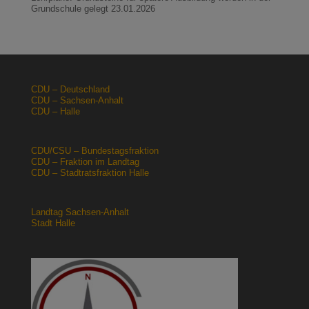
Grundschule gelegt
23.01.2026
CDU – Deutschland
CDU – Sachsen-Anhalt
CDU – Halle
CDU/CSU – Bundestagsfraktion
CDU – Fraktion im Landtag
CDU – Stadtratsfraktion Halle
Landtag Sachsen-Anhalt
Stadt Halle