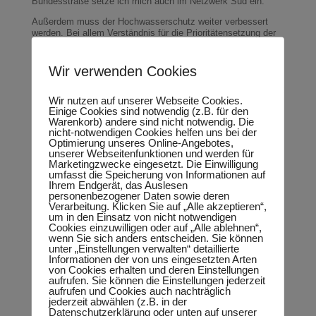
Bundesstraße setze ich mich auch im Netzwerk Süd ein.
Außerdem muss der Hochwasserschutz weiter verbessert
werden. Bei allem Verständnis für die Prioritätensetzung der
Stadt Halle dürfen die Menschen, die entlang der Elster-
Saale-Aue wohnen, nicht vergessen werden. Das
Hochwasser 2013 hat gezeigt, es gibt Handlungs- und
Wir verwenden Cookies
Verbesserungsbedarf. Das kommunale
Hochwasserschutzprogramm des Landes verschafft der Stadt
Wir nutzen auf unserer Webseite Cookies.
Halle die notwendigen Spielräume, um auch die Anwohner an
Einige Cookies sind notwendig (z.B. für den
der Weißen Elster vor Hochwasserereignissen besser
Warenkorb) andere sind nicht notwendig. Die
schützen zu können. Meine Aufgabe sehe ich darin,
nicht-notwendigen Cookies helfen uns bei der
gemeinsam mit den Anwohnern in Osendorf, Radewell, Burg,
Optimierung unseres Online-Angebotes,
Ammendorf, Beesen und Planena die bisherige Arbeit
unserer Webseitenfunktionen und werden für
fortzuführen. Die Zusage der Stadt Halle, künftig eine
Marketingzwecke eingesetzt. Die Einwilligung
Sandsack-Befüllstation im Ernstfall vor Ort einzurichten, ist
umfasst die Speicherung von Informationen auf
ein erster Schritt.
Ihrem Endgerät, das Auslesen
personenbezogener Daten sowie deren
Neben Anerkennung und Stabilität erwerben Kinder und
Verarbeitung. Klicken Sie auf „Alle akzeptieren“,
Jugendliche in Sportvereinen wichtige soziale Kompetenzen.
um in den Einsatz von nicht notwendigen
Diese Strukturen müssen gepflegt und gezielt gefördert
Cookies einzuwilligen oder auf „Alle ablehnen“,
werden. Mit Projekten zum Generationen-Wohnen werden die
wenn Sie sich anders entscheiden. Sie können
Herausforderungen des demografischen Wandels erfolgreich
unter „Einstellungen verwalten“ detaillierte
angepackt. Durch die Modernisierung von Kindergärten und
Informationen der von uns eingesetzten Arten
Schulen werden die Voraussetzungen für die „Lust aufs
von Cookies erhalten und deren Einstellungen
Lernen“ bei Jugendlichen geschaffen. Gerade für unsere
aufrufen. Sie können die Einstellungen jederzeit
aufrufen und Cookies auch nachträglich
Schulanfänger darf es keine langen Wege mit der
jederzeit abwählen (z.B. in der
Straßenbahn geben.
Datenschutzerklärung oder unten auf unserer