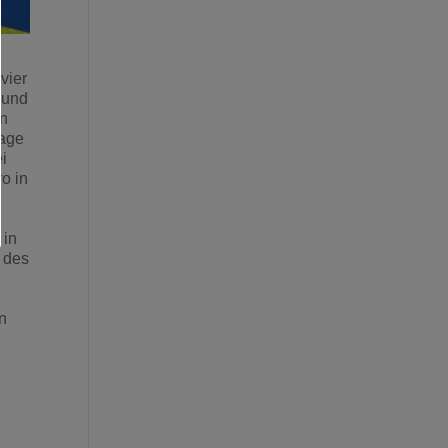
vier
 und
en
sage
ei
o in
 in
 des
n