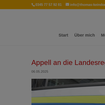
0345 77 57 92 81
info@thomas-keindor
Start
Über mich
M
Appell an die Landesre
06.05.2025