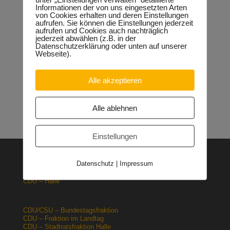
Neueste Beiträge
Informationen der von uns eingesetzten Arten
von Cookies erhalten und deren Einstellungen
Sondervermögen für die Europachaussee richtige
aufrufen. Sie können die Einstellungen jederzeit
Entscheidung!
30.04.2026
aufrufen und Cookies auch nachträglich
Halle: Erhöhung der Gewerbesteuer ist falsches Signal
jederzeit abwählen (z.B. in der
26.03.2026
Datenschutzerklärung oder unten auf unserer
Webseite).
Orgacid-Altlasten: Bund und Land mit in der Verantwortung
15.02.2026
Halle: Sondervermögen Infrastruktur für die Europachaussee
Alle akzeptieren
nutzen!
12.02.2026
Lehrpläne: Grundsteine für spätere Ausbildung werden in der
Grundschule gelegt
23.01.2026
Alle ablehnen
Einstellungen
Datenschutz
|
Impressum
CDU – Deutschland
CDU – Sachsen-Anhalt
CDU – Halle
CDU/CSU – Bundestagsfraktion
CDU – Fraktion im Landtag
CDU – Stadtratsfraktion Halle