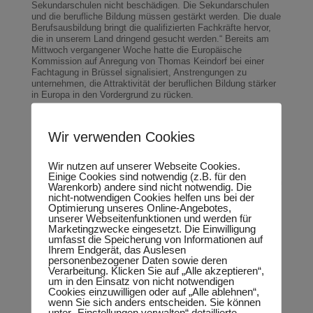
Sekundarschulen nicht beschädigen. Die Sekundarschulen
und die berufliche Bildung müssen gestärkt werden. Die duale
Berufsausbildung bringt die qualifizierten Fachkräfte hervor,
die in unserem Land dringend gesucht werden.“ Bereits am
Mittwoch vergangener Woche hatte die Europäische
Kommission auf Anregung von Thomas Keindorf bei einer
Fachtagung in Brüssel signalisiert, Anstrengungen zu
unternehmen, die Attraktivität der beruflichen Bildung stärker
in Europa in den Vordergrund zu rücken.
Mit Blick auf die laufenden Verhandlungen zur Ausweitung
des Ganztagsanspruches bei der Kita-Betreuung wird es
Wir verwenden Cookies
darauf ankommen, den Betreuungsschlüssel an jede neue
Situation anzupassen. „Der Personalschlüssel muss stärker
zugunsten der Kinder angesetzt werden. Da stellt sich dann
Wir nutzen auf unserer Webseite Cookies.
die Frage, wer das bezahlt“, so Keindorf. Eine Verbesserung
Einige Cookies sind notwendig (z.B. für den
im Verhältnis Betreuer-Kind wird von vielen Kita-Einrichtungen
Warenkorb) andere sind nicht notwendig. Die
gefordert. „Es ist wichtig, dass bei der Neuregelung auch die
nicht-notwendigen Cookies helfen uns bei der
Bedürfnisse berufstätiger Eltern berücksichtigt werden“,
Optimierung unseres Online-Angebotes,
erklärt Keindorf. Zudem wird aus Sicht zahlreicher
unserer Webseitenfunktionen und werden für
Einrichtungen bereits jetzt die freigestellte Leitungszeit in der
Marketingzwecke eingesetzt. Die Einwilligung
Kita zu niedrig angesetzt.
umfasst die Speicherung von Informationen auf
Ihrem Endgerät, das Auslesen
personenbezogener Daten sowie deren
Verarbeitung. Klicken Sie auf „Alle akzeptieren“,
um in den Einsatz von nicht notwendigen
Cookies einzuwilligen oder auf „Alle ablehnen“,
wenn Sie sich anders entscheiden. Sie können
unter „Einstellungen verwalten“ detaillierte