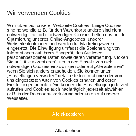
Wir verwenden Cookies
Wir nutzen auf unserer Webseite Cookies. Einige Cookies
sind notwendig (z.B. für den Warenkorb) andere sind nicht
notwendig. Die nicht-notwendigen Cookies helfen uns bei der
Optimierung unseres Online-Angebotes, unserer
Webseitenfunktionen und werden für Marketingzwecke
eingesetzt. Die Einwilligung umfasst die Speicherung von
Informationen auf Ihrem Endgerät, das Auslesen
personenbezogener Daten sowie deren Verarbeitung. Klicken
Sie auf „Alle akzeptieren“, um in den Einsatz von nicht
notwendigen Cookies einzuwilligen oder auf „Alle ablehnen“,
wenn Sie sich anders entscheiden. Sie können unter
„Einstellungen verwalten“ detaillierte Informationen der von
uns eingesetzten Arten von Cookies erhalten und deren
Einstellungen aufrufen. Sie können die Einstellungen jederzeit
aufrufen und Cookies auch nachträglich jederzeit abwählen
(z.B. in der Datenschutzerklärung oder unten auf unserer
umsprämie auf, um die Schülerferienpraktika im Handwerk für
Webseite).
üler hat sich dabei zum Vorjahr mehr als verdoppelt: Probierten
er aus, waren es in diesem Jahr bereits 868 Schüler. Rund ein
Alle akzeptieren
rämie in den vergangenen Jahren in Anspruch genommen hat, beg
rämie ist ein finanzieller Anreiz für Schüler, in ihrer Freizeit
as macht sich nicht nur für den Schüler sondern auch für ihre
Alle ablehnen
ndwerk bezahlt“, sagt Thomas Keindorf, CDU-