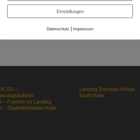
ndwerkskammer Halle. Seit 2020 unterstützt das Land Sachse
it der Praktikumsprämie in Höhe von 120 Euro pro Woche. Die
Einstellungen
hen gewährt – entweder für Praktika bei verschiedenen Betrie
n Sachsen-Anhalt müssen über eine Ausbildungsberechtigung
|
Datenschutz
Impressum
igt.
/CSU –
Landtag Sachsen-Anhalt
destagsfraktion
Stadt Halle
 – Fraktion im Landtag
– Stadtratsfraktion Halle