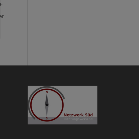
n-
ben