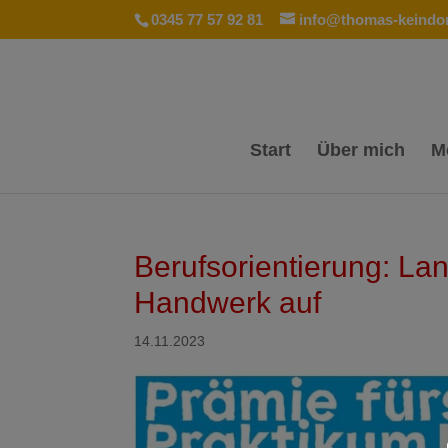
0345 77 57 92 81
info@thomas-keindor
Start
Über mich
M
Berufsorientierung: La
Handwerk auf
14.11.2023