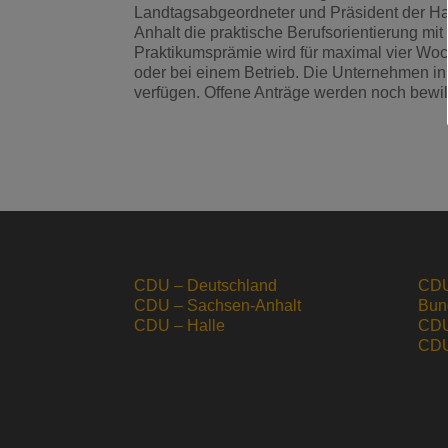
Landtagsabgeordneter und Präsident der Ha
Anhalt die praktische Berufsorientierung m
Praktikumsprämie wird für maximal vier Woc
oder bei einem Betrieb. Die Unternehmen i
verfügen. Offene Anträge werden noch bewill
CDU – Deutschland
CDU
CDU – Sachsen-Anhalt
Bun
CDU – Halle
CDU
CDU 