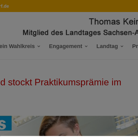
f.de
ein Wahlkreis
Engagement
Landtag
P
nd stockt Praktikumsprämie im