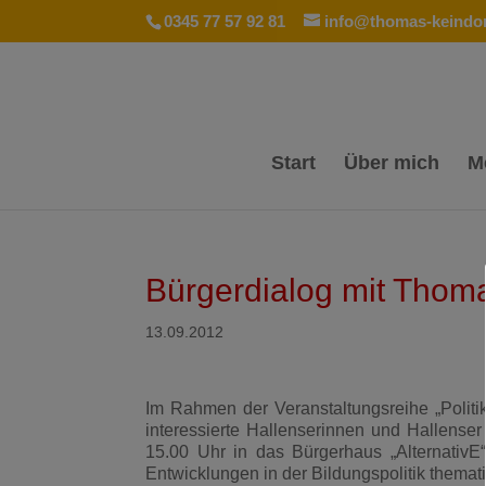
0345 77 57 92 81
info@thomas-keindor
Start
Über mich
M
Bürgerdialog mit Thom
13.09.2012
Im Rahmen der Veranstaltungsreihe „Polit
interessierte Hallenserinnen und Hallens
15.00 Uhr in das Bürgerhaus „AlternativE
Entwicklungen in der Bildungspolitik themati