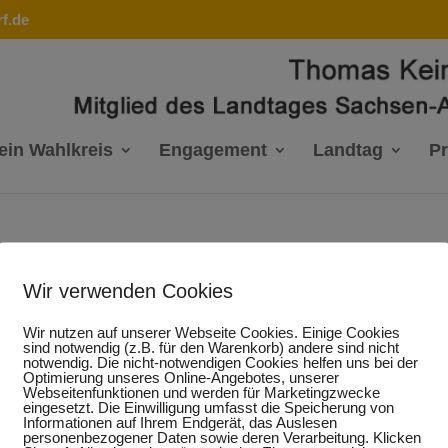
f.de
ein Wahlkreis
Engagement
Landtag
P
as Keindorf
Wir verwenden Cookies
Wir nutzen auf unserer Webseite Cookies. Einige Cookies
sind notwendig (z.B. für den Warenkorb) andere sind nicht
notwendig. Die nicht-notwendigen Cookies helfen uns bei der
iker hautnah“ lädt der CDU-Landtagsabgeordnete Thomas Kein
Optimierung unseres Online-Angebotes, unserer
Webseitenfunktionen und werden für Marketingzwecke
er zu einer Bürgersprechstunde am Montag, 17. September 201
eingesetzt. Die Einwilligung umfasst die Speicherung von
“ in die Gustav-Bachmann-Straße 33. Dabei sollen auch aktu
Informationen auf Ihrem Endgerät, das Auslesen
siert werden.
personenbezogener Daten sowie deren Verarbeitung. Klicken