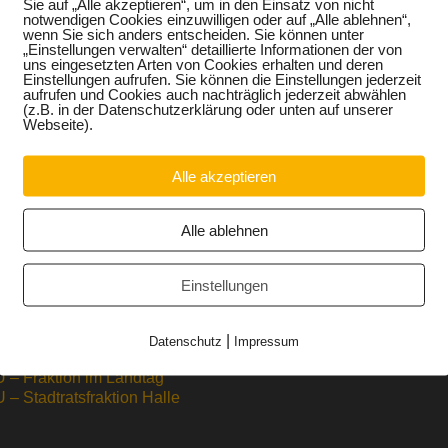
Sie auf „Alle akzeptieren“, um in den Einsatz von nicht
nete ab 18.30 Uhr am Stammtisch des „SG Rosengarten e.V
notwendigen Cookies einzuwilligen oder auf „Alle ablehnen“,
weg 47 teil. Neben der Vorstellung der Arbeit im Landtag wir
wenn Sie sich anders entscheiden. Sie können unter
orf auf Einladung der Hausbesitzer über die Änderunge
„Einstellungen verwalten“ detaillierte Informationen der von
uns eingesetzten Arten von Cookies erhalten und deren
01.2013 informieren.
Einstellungen aufrufen. Sie können die Einstellungen jederzeit
aufrufen und Cookies auch nachträglich jederzeit abwählen
(z.B. in der Datenschutzerklärung oder unten auf unserer
Webseite).
Alle akzeptieren
Alle ablehnen
Einstellungen
/CSU –
Landtag Sachsen-Anhalt
|
Datenschutz
Impressum
destagsfraktion
Stadt Halle
 – Fraktion im Landtag
– Stadtratsfraktion Halle