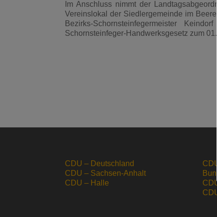
Im Anschluss nimmt der Landtagsabgeord
Vereinslokal der Siedlergemeinde im Beeren
Bezirks-Schornsteinfegermeister Keind
Schornsteinfeger-Handwerksgesetz zum 01.
CDU – Deutschland
CDU
CDU – Sachsen-Anhalt
Bun
CDU – Halle
CDU
CDU 