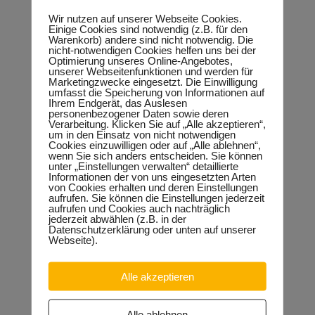
die Fachkräftesicherung. Das Projekt zeigt einmal mehr, dass
Wir nutzen auf unserer Webseite Cookies.
das Handwerk vorbildlich Traditionspflege mit
Einige Cookies sind notwendig (z.B. für den
Zukunftsorientierung verbindet. Der hohe Fördermitteleinsatz
Warenkorb) andere sind nicht notwendig. Die
unterstreicht die Bedeutung des Vorhabens. Das Land steuert
nicht-notwendigen Cookies helfen uns bei der
zur Errichtung des Campus Handwerk Mittel von 6,7 Millionen
Optimierung unseres Online-Angebotes,
Euro bei.“
unserer Webseitenfunktionen und werden für
„Gute Bildung umfasst heute mehr als eine ausgezeichnete
Marketingzwecke eingesetzt. Die Einwilligung
Ausbildungsqualität. Dazu gehören auch moderne
umfasst die Speicherung von Informationen auf
Werkstätten die sowohl digitale Lehrmöglichkeiten bieten als
Ihrem Endgerät, das Auslesen
auch Raum für praktisches Lernen ermöglichen“, skizziert
personenbezogener Daten sowie deren
Thomas Keindorf, CDU-Landtagsabgeordneter und Präsident
Verarbeitung. Klicken Sie auf „Alle akzeptieren“,
der Handwerkskammer Halle den Ansatz des
um in den Einsatz von nicht notwendigen
Campusprojektes.
Cookies einzuwilligen oder auf „Alle ablehnen“,
Das Campusprojekt wird gefördert aus Mitteln des
wenn Sie sich anders entscheiden. Sie können
unter „Einstellungen verwalten“ detaillierte
Bundesministeriums für Bildung und Forschung vertreten
Informationen der von uns eingesetzten Arten
durch das Bundesinstitut für Berufsbildung, des
von Cookies erhalten und deren Einstellungen
Bundesministeriums für Wirtschaft und Klimaschutz vertreten
aufrufen. Sie können die Einstellungen jederzeit
durch das Bundesamt für Wirtschaft und Ausfuhrkontrolle
aufrufen und Cookies auch nachträglich
sowie aus Mitteln des Landes Sachsen-Anhalt und der
jederzeit abwählen (z.B. in der
Handwerkskammer Halle (Saale). Der Neubau ersetzt das
Datenschutzerklärung oder unten auf unserer
bisherige Bildungs- und Technologiezentrum, das von
Webseite).
Bundeskanzler Helmut Kohl noch vor der offiziellen
Deutschen Einheit 1990 eröffnet wurde. Ab voraussichtlich
2025 stehen die modernen Werkstätten den Auszubildenden
Alle akzeptieren
im Handwerk zur Verfügung.
Alle ablehnen