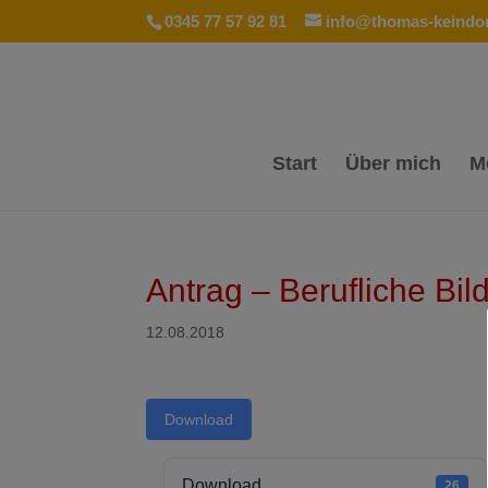
0345 77 57 92 81
info@thomas-keindor
Start
Über mich
M
Antrag – Berufliche Bil
12.08.2018
Download
Download
26