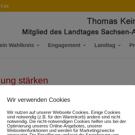
f.de
ein Wahlkreis
Engagement
Landtag
P
dung stärken
Wir verwenden Cookies
Wir nutzen auf unserer Webseite Cookies. Einige Cookies
Antrag - Berufliche
sind notwendig (z.B. für den Warenkorb) andere sind nicht
notwendig. Die nicht-notwendigen Cookies helfen uns bei der
Optimierung unseres Online-Angebotes, unserer
Bildung stärken
Webseitenfunktionen und werden für Marketingzwecke
eingesetzt. Die Einwilligung umfasst die Speicherung von