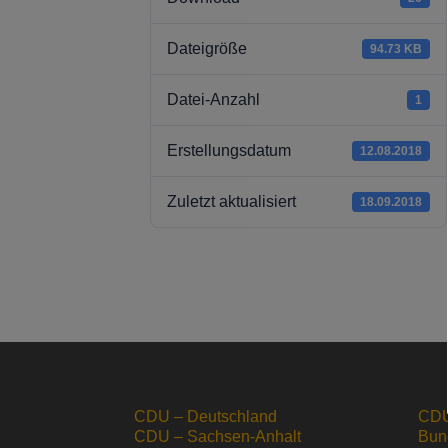
Dateigröße
94.73 KB
Datei-Anzahl
1
Erstellungsdatum
12.08.2018
Zuletzt aktualisiert
18.09.2018
CDU – Deutschland
CDU
CDU – Sachsen-Anhalt
Bun