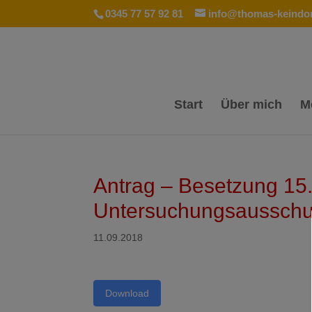
0345 77 57 92 81
info@thomas-keindor
Start
Über mich
M
Antrag – Besetzung 15.
Untersuchungsaussch
11.09.2018
Download