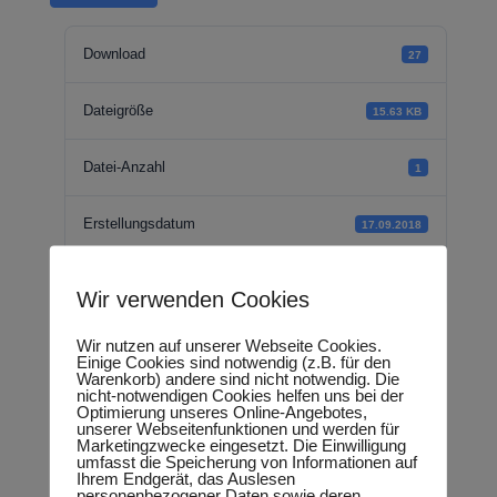
Download
27
Dateigröße
15.63 KB
Datei-Anzahl
1
Erstellungsdatum
17.09.2018
Zuletzt aktualisiert
18.09.2018
Wir verwenden Cookies
Wir nutzen auf unserer Webseite Cookies.
Antrag - Besetzung
Einige Cookies sind notwendig (z.B. für den
Warenkorb) andere sind nicht notwendig. Die
nicht-notwendigen Cookies helfen uns bei der
16.
Optimierung unseres Online-Angebotes,
unserer Webseitenfunktionen und werden für
Marketingzwecke eingesetzt. Die Einwilligung
Parlamentarischer
umfasst die Speicherung von Informationen auf
Ihrem Endgerät, das Auslesen
personenbezogener Daten sowie deren