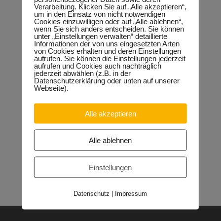
Untersuchungsauss
Verarbeitung. Klicken Sie auf „Alle akzeptieren“,
um in den Einsatz von nicht notwendigen
Cookies einzuwilligen oder auf „Alle ablehnen“,
chuss
wenn Sie sich anders entscheiden. Sie können
unter „Einstellungen verwalten“ detaillierte
Informationen der von uns eingesetzten Arten
von Cookies erhalten und deren Einstellungen
aufrufen. Sie können die Einstellungen jederzeit
aufrufen und Cookies auch nachträglich
jederzeit abwählen (z.B. in der
Neueste Beiträge
Datenschutzerklärung oder unten auf unserer
Webseite).
Sondervermögen für die Europachaussee richtige
Entscheidung!
30.04.2026
Halle: Erhöhung der Gewerbesteuer ist falsches Signal
Alle akzeptieren
26.03.2026
Orgacid-Altlasten: Bund und Land mit in der Verantwortung
15.02.2026
Alle ablehnen
Halle: Sondervermögen Infrastruktur für die Europachaussee
nutzen!
12.02.2026
Lehrpläne: Grundsteine für spätere Ausbildung werden in der
Einstellungen
Grundschule gelegt
23.01.2026
Datenschutz
|
Impressum