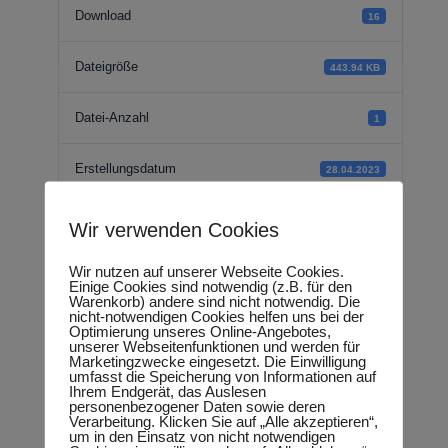
Download
16
Dateigröße
443.94 KB
Datei-Anzahl
1
Erstellungsdatum
28.04.2023
Zuletzt aktualisiert
28.04.2023
Wir verwenden Cookies
Wir nutzen auf unserer Webseite Cookies.
Einige Cookies sind notwendig (z.B. für den
Antrag -
Warenkorb) andere sind nicht notwendig. Die
nicht-notwendigen Cookies helfen uns bei der
Optimierung unseres Online-Angebotes,
Investitionen für
unserer Webseitenfunktionen und werden für
Marketingzwecke eingesetzt. Die Einwilligung
umfasst die Speicherung von Informationen auf
eine bessere
Ihrem Endgerät, das Auslesen
personenbezogener Daten sowie deren
Verarbeitung. Klicken Sie auf „Alle akzeptieren“,
Berufsbildung
um in den Einsatz von nicht notwendigen