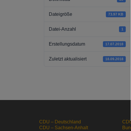
Dateigröße
73.97 KB
Datei-Anzahl
1
Erstellungsdatum
17.07.2018
Zuletzt aktualisiert
18.09.2018
CDU – Deutschland
CDU
CDU – Sachsen-Anhalt
Bun