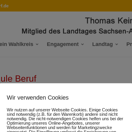
f.de
ein Wahlkreis
Engagement
Landtag
P
ule Beruf
Wir verwenden Cookies
Wir nutzen auf unserer Webseite Cookies. Einige Cookies
Antrag - Übergang Schu
sind notwendig (z.B. für den Warenkorb) andere sind nicht
notwendig. Die nicht-notwendigen Cookies helfen uns bei der
Optimierung unseres Online-Angebotes, unserer
Beruf
Webseitenfunktionen und werden für Marketingzwecke
eingesetzt. Die Einwilligung umfasst die Speicherung von