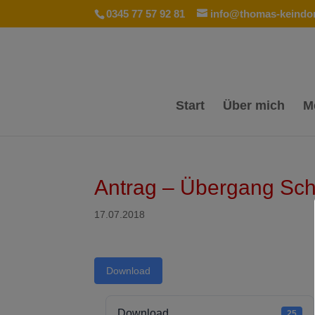
0345 77 57 92 81
info@thomas-keindor
Start
Über mich
M
Antrag – Übergang Sch
17.07.2018
Download
Download
25