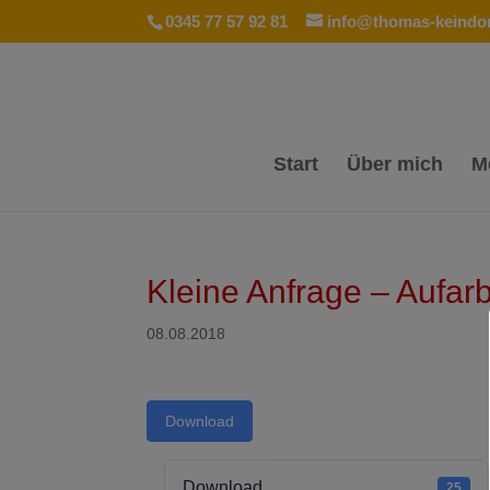
0345 77 57 92 81
info@thomas-keindor
Start
Über mich
M
Kleine Anfrage – Aufar
08.08.2018
Download
Download
25