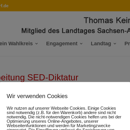
f.de
ein Wahlkreis
Engagement
Landtag
P
beitung SED-Diktatur
Wir verwenden Cookies
Wir nutzen auf unserer Webseite Cookies. Einige Cookies
Kleine Anfrage -
sind notwendig (z.B. für den Warenkorb) andere sind nicht
notwendig. Die nicht-notwendigen Cookies helfen uns bei der
Optimierung unseres Online-Angebotes, unserer
Aufarbeitung SED-
Webseitenfunktionen und werden für Marketingzwecke
eingesetzt. Die Einwilligung umfasst die Speicherung von