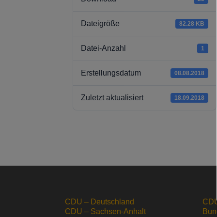
Dateigröße
82.28 KB
Datei-Anzahl
1
Erstellungsdatum
08.08.2018
Zuletzt aktualisiert
18.09.2018
CDU – Deutschland
CDU
CDU – Sachsen-Anhalt
Bun