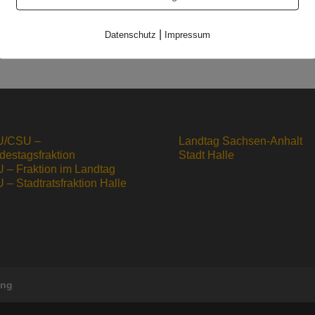
Updated 04.03
|
Datenschutz
Impressum
/CSU –
Landtag Sachsen-Anhalt
destagsfraktion
Stadt Halle
 – Fraktion im Landtag
– Stadtratsfraktion Halle
ung