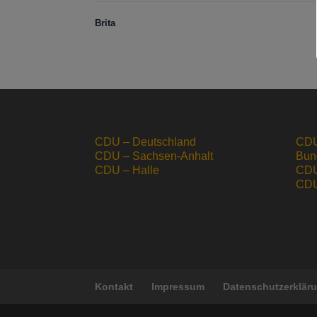
Brita
CDU – Deutschland
CDU
CDU – Sachsen-Anhalt
Bun
CDU – Halle
CDU
CDU 
Kontakt
Impressum
Datenschutzerklär