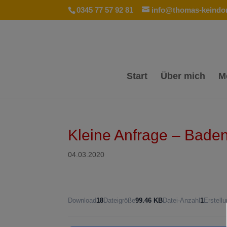
0345 77 57 92 81
info@thomas-keindor
Start
Über mich
M
Kleine Anfrage – Bade
04.03.2020
Download
18
Dateigröße
99.46 KB
Datei-Anzahl
1
Erstell