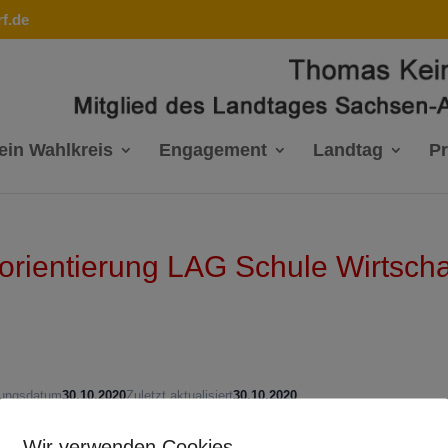
f.de
ein Wahlkreis
Engagement
Landtag
P
sorientierung LAG Schule Wirtscha
lungsdatum
30.10.2020
Zuletzt aktualisiert
30.10.2020
Wir verwenden Cookies