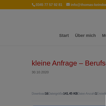
0345 77 57 92 81
info@thomas-keindor
Start
Über mich
M
kleine Anfrage – Beruf
30.10.2020
Download
16
Dateigröße
141.45 KB
Datei-Anzahl
1
Erstel