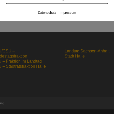
Updated 30.10
|
Datenschutz
Impressum
/CSU –
Landtag Sachsen-Anhalt
destagsfraktion
Stadt Halle
 – Fraktion im Landtag
– Stadtratsfraktion Halle
ung