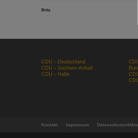
Brita
CDU – Deutschland
CDU
CDU – Sachsen-Anhalt
Bun
CDU – Halle
CDU
CDU 
Kontakt
Impressum
Datenschutzerklär