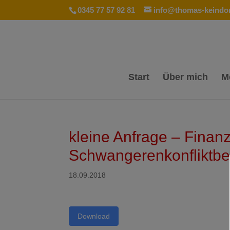
0345 77 57 92 81
info@thomas-keindor
Start
Über mich
M
kleine Anfrage – Finan
Schwangerenkonfliktbe
18.09.2018
Download