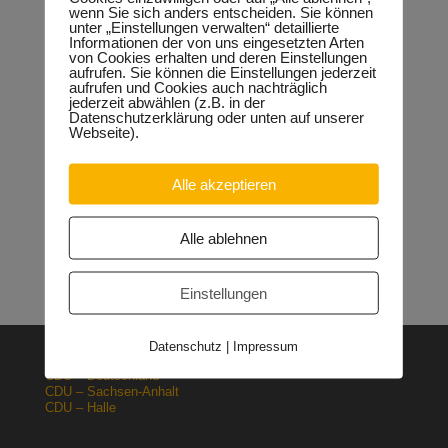
wenn Sie sich anders entscheiden. Sie können
unter „Einstellungen verwalten“ detaillierte
Informationen der von uns eingesetzten Arten
von Cookies erhalten und deren Einstellungen
Neueste Beiträge
aufrufen. Sie können die Einstellungen jederzeit
aufrufen und Cookies auch nachträglich
Sondervermögen für die Europachaussee richtige
jederzeit abwählen (z.B. in der
Entscheidung!
30.04.2026
Datenschutzerklärung oder unten auf unserer
Halle: Erhöhung der Gewerbesteuer ist falsches Signal
Webseite).
26.03.2026
Orgacid-Altlasten: Bund und Land mit in der Verantwortung
15.02.2026
Alle akzeptieren
Halle: Sondervermögen Infrastruktur für die Europachaussee
nutzen!
12.02.2026
Alle ablehnen
Lehrpläne: Grundsteine für spätere Ausbildung werden in der
Grundschule gelegt
23.01.2026
Einstellungen
Datenschutz
|
Impressum
CDU – Deutschland
CDU – Sachsen-Anhalt
CDU – Halle