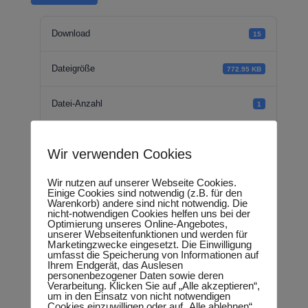
Download
15
Dateigröße
772.95 KB
Datei-Anzahl
1
Erstellungsdatum
05.07.2023
Wir verwenden Cookies
Zuletzt aktualisiert
05.07.2023
Wir nutzen auf unserer Webseite Cookies.
Einige Cookies sind notwendig (z.B. für den
Warenkorb) andere sind nicht notwendig. Die
nicht-notwendigen Cookies helfen uns bei der
kleine Anfrage -
Optimierung unseres Online-Angebotes,
unserer Webseitenfunktionen und werden für
Marketingzwecke eingesetzt. Die Einwilligung
Hochwasserschutz
umfasst die Speicherung von Informationen auf
Ihrem Endgerät, das Auslesen
personenbezogener Daten sowie deren
Ringdeich Planena II
Verarbeitung. Klicken Sie auf „Alle akzeptieren“,
um in den Einsatz von nicht notwendigen
Cookies einzuwilligen oder auf „Alle ablehnen“,