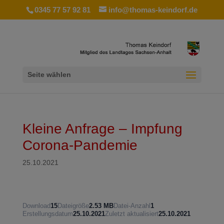
0345 77 57 92 81
info@thomas-keindorf.de
Seite wählen
Kleine Anfrage – Impfung
Corona-Pandemie
25.10.2021
Download
15
Dateigröße
2.53 MB
Datei-Anzahl
1
Erstellungsdatum
25.10.2021
Zuletzt aktualisiert
25.10.2021