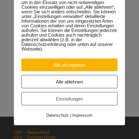
um in den Einsatz von nicht notwendigen
Cookies einzuwilligen oder auf „Alle ablehnen“,
wenn Sie sich anders entscheiden. Sie können
unter „Einstellungen verwalten“ detaillierte
Thomas Keindorf
Updated 25.10.2021
Informationen der von uns eingesetzten Arten
von Cookies erhalten und deren Einstellungen
aufrufen. Sie können die Einstellungen jederzeit
aufrufen und Cookies auch nachträglich
Neueste Beiträge
jederzeit abwählen (z.B. in der
Sondervermögen für die Europachaussee richtige
Datenschutzerklärung oder unten auf unserer
Entscheidung!
30.04.2026
Webseite).
Halle: Erhöhung der Gewerbesteuer ist falsches Signal
26.03.2026
Alle akzeptieren
Orgacid-Altlasten: Bund und Land mit in der Verantwortung
15.02.2026
Halle: Sondervermögen Infrastruktur für die Europachaussee
Alle ablehnen
nutzen!
12.02.2026
Lehrpläne: Grundsteine für spätere Ausbildung werden in der
Grundschule gelegt
23.01.2026
Einstellungen
Datenschutz
|
Impressum
CDU – Deutschland
CDU – Sachsen-Anhalt