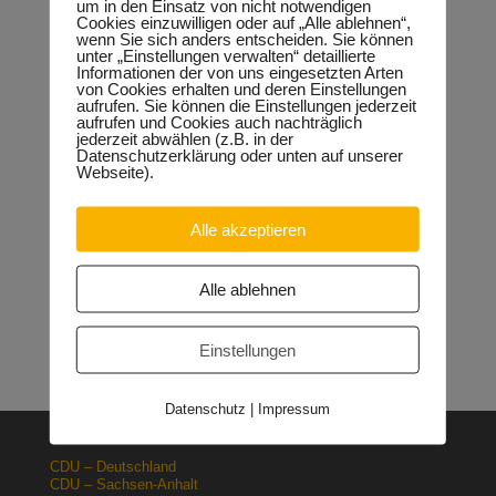
um in den Einsatz von nicht notwendigen
Bürgern in Halle
Cookies einzuwilligen oder auf „Alle ablehnen“,
wenn Sie sich anders entscheiden. Sie können
unter „Einstellungen verwalten“ detaillierte
Informationen der von uns eingesetzten Arten
von Cookies erhalten und deren Einstellungen
aufrufen. Sie können die Einstellungen jederzeit
Neueste Beiträge
aufrufen und Cookies auch nachträglich
jederzeit abwählen (z.B. in der
Sondervermögen für die Europachaussee richtige
Datenschutzerklärung oder unten auf unserer
Entscheidung!
30.04.2026
Webseite).
Halle: Erhöhung der Gewerbesteuer ist falsches Signal
26.03.2026
Alle akzeptieren
Orgacid-Altlasten: Bund und Land mit in der Verantwortung
15.02.2026
Halle: Sondervermögen Infrastruktur für die Europachaussee
Alle ablehnen
nutzen!
12.02.2026
Lehrpläne: Grundsteine für spätere Ausbildung werden in der
Grundschule gelegt
23.01.2026
Einstellungen
Datenschutz
|
Impressum
CDU – Deutschland
CDU – Sachsen-Anhalt