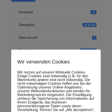
Download
23
Dateigröße
83.20 KB
Datei-Anzahl
1
Erstellungsdatum
01.09.2018
Wir verwenden Cookies
Zuletzt aktualisiert
18.09.2018
Wir nutzen auf unserer Webseite Cookies.
Einige Cookies sind notwendig (z.B. für den
Warenkorb) andere sind nicht notwendig. Die
Kleine Anfrage -
nicht-notwendigen Cookies helfen uns bei der
Optimierung unseres Online-Angebotes,
unserer Webseitenfunktionen und werden für
Integration von
Marketingzwecke eingesetzt. Die Einwilligung
umfasst die Speicherung von Informationen auf
Ihrem Endgerät, das Auslesen
minderjährigen EU-
personenbezogener Daten sowie deren
Verarbeitung. Klicken Sie auf „Alle akzeptieren“,