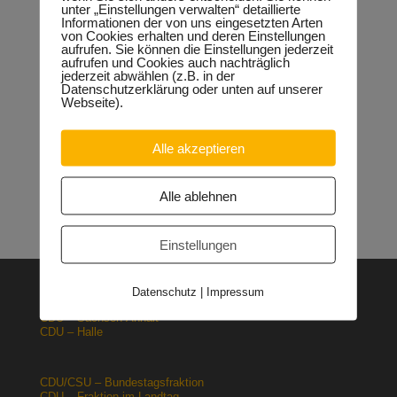
unter „Einstellungen verwalten“ detaillierte
Informationen der von uns eingesetzten Arten
Neueste Beiträge
von Cookies erhalten und deren Einstellungen
aufrufen. Sie können die Einstellungen jederzeit
Sondervermögen für die Europachaussee richtige
aufrufen und Cookies auch nachträglich
Entscheidung!
30.04.2026
jederzeit abwählen (z.B. in der
Halle: Erhöhung der Gewerbesteuer ist falsches Signal
Datenschutzerklärung oder unten auf unserer
26.03.2026
Webseite).
Orgacid-Altlasten: Bund und Land mit in der Verantwortung
15.02.2026
Alle akzeptieren
Halle: Sondervermögen Infrastruktur für die Europachaussee
nutzen!
12.02.2026
Lehrpläne: Grundsteine für spätere Ausbildung werden in der
Alle ablehnen
Grundschule gelegt
23.01.2026
Einstellungen
Datenschutz
|
Impressum
CDU – Deutschland
CDU – Sachsen-Anhalt
CDU – Halle
CDU/CSU – Bundestagsfraktion
CDU – Fraktion im Landtag