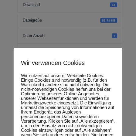
Download
24
Dateigröße
89.79 KB
Datei-Anzahl
1
Erstellungsdatum
07.07.2018
Wir verwenden Cookies
Zuletzt aktualisiert
18.09.2018
Wir nutzen auf unserer Webseite Cookies.
Einige Cookies sind notwendig (z.B. für den
Warenkorb) andere sind nicht notwendig. Die
kleine Anfrage -
nicht-notwendigen Cookies helfen uns bei der
Optimierung unseres Online-Angebotes,
unserer Webseitenfunktionen und werden für
Lokale Netzwerke
Marketingzwecke eingesetzt. Die Einwilligung
umfasst die Speicherung von Informationen auf
Ihrem Endgerät, das Auslesen
Kinderschutz
personenbezogener Daten sowie deren
Verarbeitung. Klicken Sie auf „Alle akzeptieren“,
um in den Einsatz von nicht notwendigen
Cookies einzuwilligen oder auf „Alle ablehnen“,
wenn Sie sich anders entscheiden. Sie können