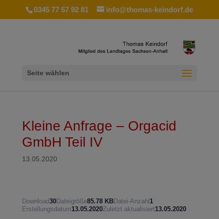
0345 77 57 92 81
info@thomas-keindorf.de
Seite wählen
Kleine Anfrage – Orgacid
GmbH Teil IV
13.05.2020
Download
30
Dateigröße
85.78 KB
Datei-Anzahl
1
Erstellungsdatum
13.05.2020
Zuletzt aktualisiert
13.05.2020