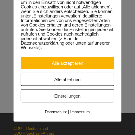
um in den Einsatz von nicht notwendigen
Cookies einzuwilligen oder auf „Alle ablehnen“,
wenn Sie sich anders entscheiden. Sie können
unter „Einstellungen verwalten“ detaillierte
Brita
Updated 13.05.2020
Informationen der von uns eingesetzten Arten
von Cookies erhalten und deren Einstellungen
aufrufen. Sie können die Einstellungen jederzeit
aufrufen und Cookies auch nachträglich
Neueste Beiträge
jederzeit abwählen (z.B. in der
Sondervermögen für die Europachaussee richtige
Datenschutzerklärung oder unten auf unserer
Entscheidung!
30.04.2026
Webseite).
Halle: Erhöhung der Gewerbesteuer ist falsches Signal
26.03.2026
Alle akzeptieren
Orgacid-Altlasten: Bund und Land mit in der Verantwortung
15.02.2026
Halle: Sondervermögen Infrastruktur für die Europachaussee
Alle ablehnen
nutzen!
12.02.2026
Lehrpläne: Grundsteine für spätere Ausbildung werden in der
Grundschule gelegt
23.01.2026
Einstellungen
Datenschutz
|
Impressum
CDU – Deutschland
CDU – Sachsen-Anhalt