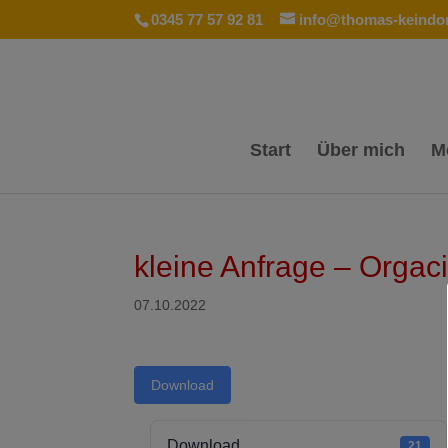
0345 77 57 92 81
info@thomas-keindor
Start
Über mich
M
kleine Anfrage – Orgaci
07.10.2022
Download
Download
21