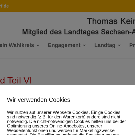
f.de
ein Wahlkreis
Engagement
Landtag
P
d Teil VI
Wir verwenden Cookies
Wir nutzen auf unserer Webseite Cookies. Einige Cookies
kleine Anfrage - Orgacid
sind notwendig (z.B. für den Warenkorb) andere sind nicht
notwendig. Die nicht-notwendigen Cookies helfen uns bei der
Optimierung unseres Online-Angebotes, unserer
Teil VI
Webseitenfunktionen und werden für Marketingzwecke
eingesetzt. Die Einwilligung umfasst die Speicherung von