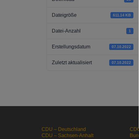
Dateigröße
611.14 KB
Datei-Anzahl
1
Erstellungsdatum
07.10.2022
Zuletzt aktualisiert
07.10.2022
CDU – Deutschland
CDU
CDU – Sachsen-Anhalt
Bun