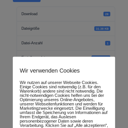
Download
28
Dateigröße
31.38 KB
Datei-Anzahl
1
Erstellungsdatum
17.09.2018
Wir verwenden Cookies
Zuletzt aktualisiert
18.09.2018
Wir nutzen auf unserer Webseite Cookies.
Einige Cookies sind notwendig (z.B. für den
Warenkorb) andere sind nicht notwendig. Die
kleine Anfrage -
nicht-notwendigen Cookies helfen uns bei der
Optimierung unseres Online-Angebotes,
unserer Webseitenfunktionen und werden für
Regionales
Marketingzwecke eingesetzt. Die Einwilligung
umfasst die Speicherung von Informationen auf
Ihrem Endgerät, das Auslesen
Übergangsmanagem
personenbezogener Daten sowie deren
Verarbeitung. Klicken Sie auf „Alle akzeptieren“,