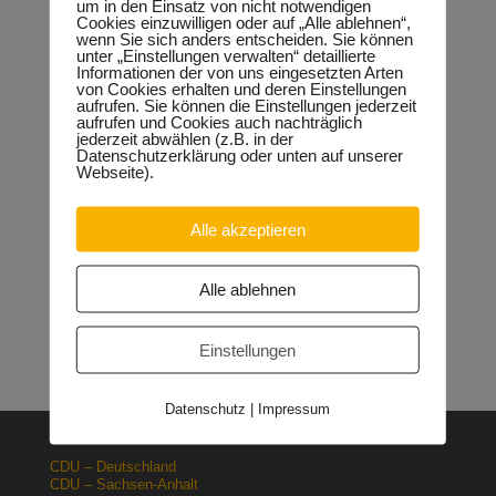
um in den Einsatz von nicht notwendigen
ent (RÜMSA) Teil III
Cookies einzuwilligen oder auf „Alle ablehnen“,
wenn Sie sich anders entscheiden. Sie können
unter „Einstellungen verwalten“ detaillierte
Informationen der von uns eingesetzten Arten
von Cookies erhalten und deren Einstellungen
aufrufen. Sie können die Einstellungen jederzeit
Neueste Beiträge
aufrufen und Cookies auch nachträglich
jederzeit abwählen (z.B. in der
Sondervermögen für die Europachaussee richtige
Datenschutzerklärung oder unten auf unserer
Entscheidung!
30.04.2026
Webseite).
Halle: Erhöhung der Gewerbesteuer ist falsches Signal
26.03.2026
Alle akzeptieren
Orgacid-Altlasten: Bund und Land mit in der Verantwortung
15.02.2026
Halle: Sondervermögen Infrastruktur für die Europachaussee
Alle ablehnen
nutzen!
12.02.2026
Lehrpläne: Grundsteine für spätere Ausbildung werden in der
Grundschule gelegt
23.01.2026
Einstellungen
Datenschutz
|
Impressum
CDU – Deutschland
CDU – Sachsen-Anhalt