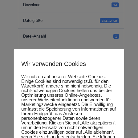
Download
14
Dateigröße
784.12 KB
Datei-Anzahl
1
Erstellungsdatum
14.07.2023
Wir verwenden Cookies
Zuletzt aktualisiert
14.07.2023
Wir nutzen auf unserer Webseite Cookies.
Einige Cookies sind notwendig (z.B. für den
Warenkorb) andere sind nicht notwendig. Die
Kleine Anfrage -
nicht-notwendigen Cookies helfen uns bei der
Optimierung unseres Online-Angebotes,
unserer Webseitenfunktionen und werden für
Wohnheimplätze für
Marketingzwecke eingesetzt. Die Einwilligung
umfasst die Speicherung von Informationen auf
Ihrem Endgerät, das Auslesen
Azubis
personenbezogener Daten sowie deren
Verarbeitung. Klicken Sie auf „Alle akzeptieren“,
um in den Einsatz von nicht notwendigen
Cookies einzuwilligen oder auf „Alle ablehnen“,
wenn Sie sich anders entscheiden. Sie können