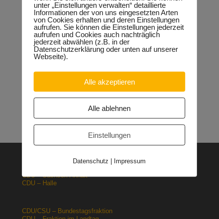
unter „Einstellungen verwalten“ detaillierte
Informationen der von uns eingesetzten Arten
Neueste Beiträge
von Cookies erhalten und deren Einstellungen
aufrufen. Sie können die Einstellungen jederzeit
Sondervermögen für die Europachaussee richtige
aufrufen und Cookies auch nachträglich
Entscheidung!
30.04.2026
jederzeit abwählen (z.B. in der
Halle: Erhöhung der Gewerbesteuer ist falsches Signal
Datenschutzerklärung oder unten auf unserer
26.03.2026
Webseite).
Orgacid-Altlasten: Bund und Land mit in der Verantwortung
15.02.2026
Alle akzeptieren
Halle: Sondervermögen Infrastruktur für die Europachaussee
nutzen!
12.02.2026
Lehrpläne: Grundsteine für spätere Ausbildung werden in der
Alle ablehnen
Grundschule gelegt
23.01.2026
Einstellungen
Datenschutz
|
Impressum
CDU – Deutschland
CDU – Sachsen-Anhalt
CDU – Halle
CDU/CSU – Bundestagsfraktion
CDU – Fraktion im Landtag