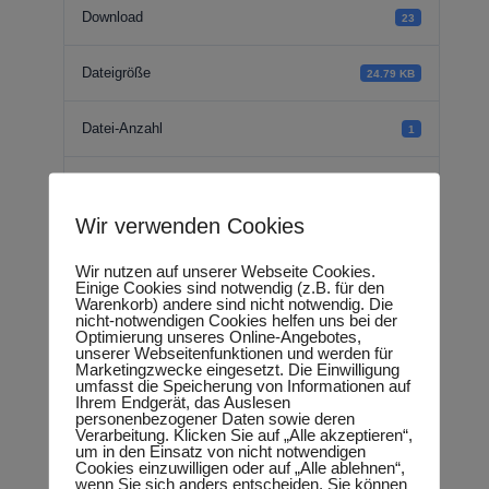
Download
23
Dateigröße
24.79 KB
Datei-Anzahl
1
Erstellungsdatum
16.08.2018
Wir verwenden Cookies
Zuletzt aktualisiert
18.09.2018
Wir nutzen auf unserer Webseite Cookies.
Einige Cookies sind notwendig (z.B. für den
Warenkorb) andere sind nicht notwendig. Die
Rede - Berufliche
nicht-notwendigen Cookies helfen uns bei der
Optimierung unseres Online-Angebotes,
unserer Webseitenfunktionen und werden für
Zukunft junger
Marketingzwecke eingesetzt. Die Einwilligung
umfasst die Speicherung von Informationen auf
Ihrem Endgerät, das Auslesen
Menschen sichern
personenbezogener Daten sowie deren
Verarbeitung. Klicken Sie auf „Alle akzeptieren“,
um in den Einsatz von nicht notwendigen
Cookies einzuwilligen oder auf „Alle ablehnen“,
wenn Sie sich anders entscheiden. Sie können