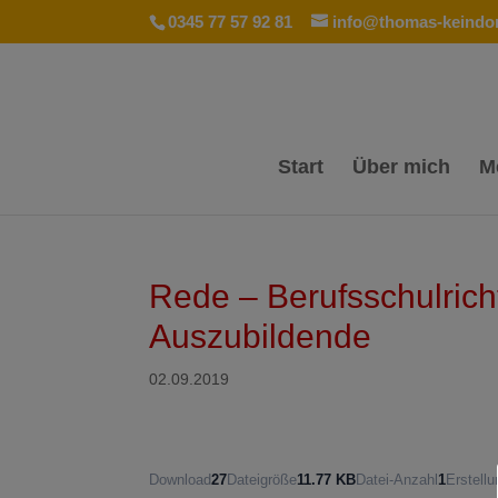
0345 77 57 92 81
info@thomas-keindor
Start
Über mich
M
Rede – Berufsschulricht
Auszubildende
02.09.2019
Download
27
Dateigröße
11.77 KB
Datei-Anzahl
1
Erstell