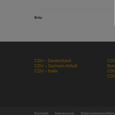
Brita
CDU – Deutschland
CDU
CDU – Sachsen-Anhalt
Bun
CDU – Halle
CDU
CDU 
Kontakt
Impressum
Datenschutzerklär