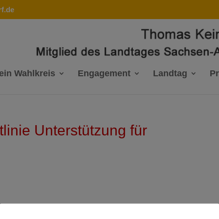
f.de
ein Wahlkreis
Engagement
Landtag
P
linie Unterstützung für
ungsdatum
02.09.2019
Zuletzt aktualisiert
02.09.2019