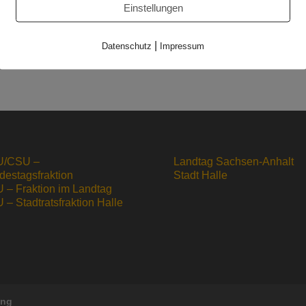
Einstellungen
|
Datenschutz
Impressum
Updated 02.09
/CSU –
Landtag Sachsen-Anhalt
destagsfraktion
Stadt Halle
 – Fraktion im Landtag
– Stadtratsfraktion Halle
ung