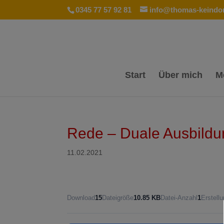
0345 77 57 92 81
info@thomas-keindor
Start
Über mich
M
Rede – Duale Ausbildu
11.02.2021
Download
15
Dateigröße
10.85 KB
Datei-Anzahl
1
Erstell