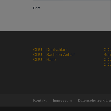
Brita
CDU – Deutschland
CDU
CDU – Sachsen-Anhalt
Bun
CDU – Halle
CDU
CDU 
Kontakt
Impressum
Datenschutzerklär