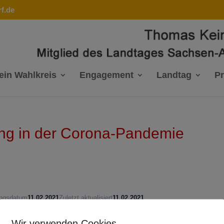
f.de
ein Wahlkreis
Engagement
Landtag
P
ng in der Corona-Pandemie
ungsdatum
11.02.2021
Zuletzt aktualisiert
11.02.2021
Wir verwenden Cookies