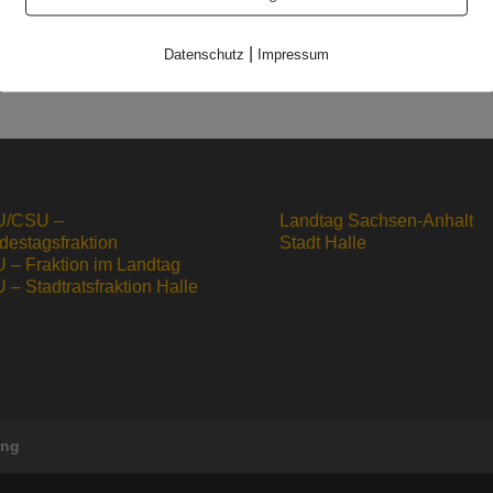
Updated 11.02
|
Datenschutz
Impressum
/CSU –
Landtag Sachsen-Anhalt
destagsfraktion
Stadt Halle
 – Fraktion im Landtag
– Stadtratsfraktion Halle
ung