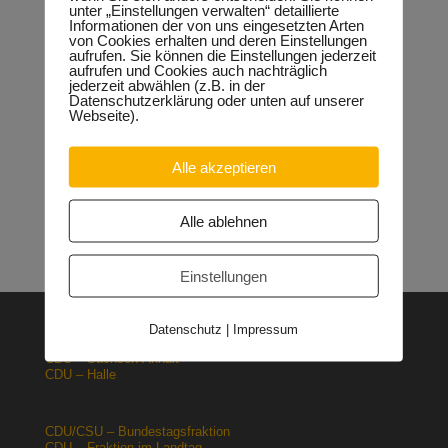
unter „Einstellungen verwalten“ detaillierte
Informationen der von uns eingesetzten Arten
Neueste Beiträge
von Cookies erhalten und deren Einstellungen
aufrufen. Sie können die Einstellungen jederzeit
Sondervermögen für die Europachaussee richtige
aufrufen und Cookies auch nachträglich
Entscheidung!
30.04.2026
jederzeit abwählen (z.B. in der
Halle: Erhöhung der Gewerbesteuer ist falsches Signal
Datenschutzerklärung oder unten auf unserer
26.03.2026
Webseite).
Orgacid-Altlasten: Bund und Land mit in der Verantwortung
15.02.2026
Alle akzeptieren
Halle: Sondervermögen Infrastruktur für die Europachaussee
nutzen!
12.02.2026
Lehrpläne: Grundsteine für spätere Ausbildung werden in der
Alle ablehnen
Grundschule gelegt
23.01.2026
Einstellungen
Datenschutz
|
Impressum
CDU – Deutschland
CDU – Sachsen-Anhalt
CDU – Halle
CDU/CSU – Bundestagsfraktion
CDU – Fraktion im Landtag