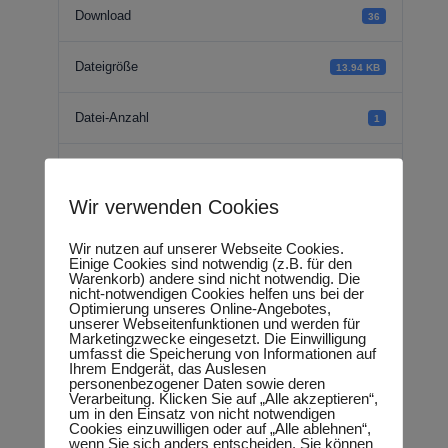
Download
36
Dateigröße
13.94 KB
Datei-Anzahl
1
Erstellungsdatum
18.09.2018
Wir verwenden Cookies
Zuletzt aktualisiert
18.09.2018
Wir nutzen auf unserer Webseite Cookies.
Einige Cookies sind notwendig (z.B. für den
Warenkorb) andere sind nicht notwendig. Die
Rede -
nicht-notwendigen Cookies helfen uns bei der
Optimierung unseres Online-Angebotes,
unserer Webseitenfunktionen und werden für
Jahresmonitor zur
Marketingzwecke eingesetzt. Die Einwilligung
umfasst die Speicherung von Informationen auf
Ihrem Endgerät, das Auslesen
Berufsbildung
personenbezogener Daten sowie deren
Verarbeitung. Klicken Sie auf „Alle akzeptieren“,
um in den Einsatz von nicht notwendigen
Cookies einzuwilligen oder auf „Alle ablehnen“,
wenn Sie sich anders entscheiden. Sie können