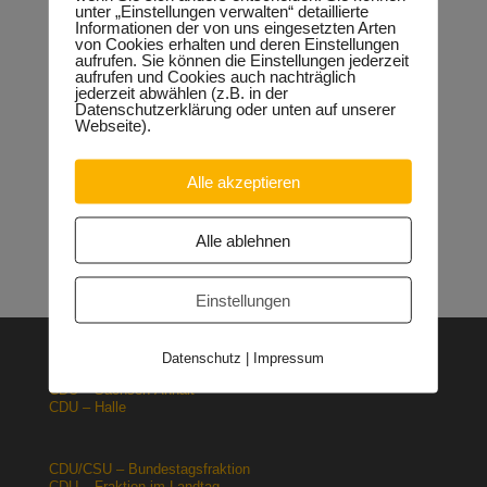
unter „Einstellungen verwalten“ detaillierte
Informationen der von uns eingesetzten Arten
Neueste Beiträge
von Cookies erhalten und deren Einstellungen
aufrufen. Sie können die Einstellungen jederzeit
Sondervermögen für die Europachaussee richtige
aufrufen und Cookies auch nachträglich
Entscheidung!
30.04.2026
jederzeit abwählen (z.B. in der
Halle: Erhöhung der Gewerbesteuer ist falsches Signal
Datenschutzerklärung oder unten auf unserer
26.03.2026
Webseite).
Orgacid-Altlasten: Bund und Land mit in der Verantwortung
15.02.2026
Alle akzeptieren
Halle: Sondervermögen Infrastruktur für die Europachaussee
nutzen!
12.02.2026
Lehrpläne: Grundsteine für spätere Ausbildung werden in der
Alle ablehnen
Grundschule gelegt
23.01.2026
Einstellungen
Datenschutz
|
Impressum
CDU – Deutschland
CDU – Sachsen-Anhalt
CDU – Halle
CDU/CSU – Bundestagsfraktion
CDU – Fraktion im Landtag