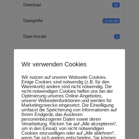
Download
22
Dateigröße
11.94 KB
Datei-Anzahl
1
Erstellungsdatum
14.07.2018
Wir verwenden Cookies
Zuletzt aktualisiert
18.09.2018
Wir nutzen auf unserer Webseite Cookies.
Einige Cookies sind notwendig (z.B. für den
Warenkorb) andere sind nicht notwendig. Die
Rede -
nicht-notwendigen Cookies helfen uns bei der
Optimierung unseres Online-Angebotes,
unserer Webseitenfunktionen und werden für
Schulsozialarbeit
Marketingzwecke eingesetzt. Die Einwilligung
umfasst die Speicherung von Informationen auf
Ihrem Endgerät, das Auslesen
weiterführen
personenbezogener Daten sowie deren
Verarbeitung. Klicken Sie auf „Alle akzeptieren“,
um in den Einsatz von nicht notwendigen
Cookies einzuwilligen oder auf „Alle ablehnen“,
wenn Sie sich anders entscheiden. Sie können