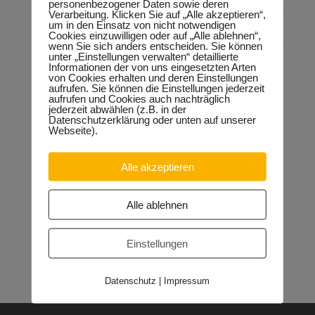
Neugestaltung des Platzes am Gesundheitszentrum
personenbezogener Daten sowie deren
Silberhöhe. Mehrheitlich gaben die Mitglieder ein Votum für
Verarbeitung. Klicken Sie auf „Alle akzeptieren“,
um in den Einsatz von nicht notwendigen
den Start des ESF-Begleitförderprogramms „Bildung,
Cookies einzuwilligen oder auf „Alle ablehnen“,
Wirtschaft, Arbeit im Quartier – BIWAQ“ im Stadtteil ab. Aus
wenn Sie sich anders entscheiden. Sie können
den Mitteln sollen u. a. Projekte zur Stärkung der lokalen
unter „Einstellungen verwalten“ detaillierte
Wirtschaft realisiert werden.
Informationen der von uns eingesetzten Arten
von Cookies erhalten und deren Einstellungen
aufrufen. Sie können die Einstellungen jederzeit
aufrufen und Cookies auch nachträglich
jederzeit abwählen (z.B. in der
Neueste Beiträge
Datenschutzerklärung oder unten auf unserer
Webseite).
Sondervermögen für die Europachaussee richtige
Entscheidung!
30.04.2026
Halle: Erhöhung der Gewerbesteuer ist falsches Signal
Alle akzeptieren
26.03.2026
Orgacid-Altlasten: Bund und Land mit in der Verantwortung
15.02.2026
Alle ablehnen
Halle: Sondervermögen Infrastruktur für die Europachaussee
nutzen!
12.02.2026
Einstellungen
Lehrpläne: Grundsteine für spätere Ausbildung werden in der
Grundschule gelegt
23.01.2026
Datenschutz
|
Impressum