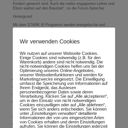
Kindern geweckt wird. Auch die vielen engagierten Lehrer und
Eltern warten auf den Baustart“, so die Forum-Sprecher.
Hintergrund:
Mit dem STARK III Programm werden energetische und
allgemeine Sanierungen vorrangig von Schulen und
Kindertagesstätten, aber auch von Sport- oder Museums-
Einrichtungen durch EU und Land gefördert. Die Sanierung
Wir verwenden Cookies
der Schulen in der Waldstadt Silberhöhe war regelmäßig
Thema im Forum Silberhöhe. Zuletzt hatte sich
Ministerpräsident Reiner Haseloff im April 2018 einen
Wir nutzen auf unserer Webseite Cookies.
Eindruck vom Schulalltag bei einem Besuch vor Ort
Einige Cookies sind notwendig (z.B. für den
verschafft.
Warenkorb) andere sind nicht notwendig. Die
nicht-notwendigen Cookies helfen uns bei der
Geplante Maßnahmen energetische Sanierung u.a.
Optimierung unseres Online-Angebotes,
unserer Webseitenfunktionen und werden für
Marketingzwecke eingesetzt. Die Einwilligung
Wärmedämmung von Fassade und Dach
umfasst die Speicherung von Informationen auf
Neue wärmegedämmte Außentür
Ihrem Endgerät, das Auslesen
personenbezogener Daten sowie deren
Neue 3-fach verglaste Fenster
Verarbeitung. Klicken Sie auf „Alle akzeptieren“,
um in den Einsatz von nicht notwendigen
Außenliegender Sonnenschutz an Süd-, Ost- und
Cookies einzuwilligen oder auf „Alle ablehnen“,
wenn Sie sich anders entscheiden. Sie können
Westfassade
unter „Einstellungen verwalten“ detaillierte
Neue Heizkörper und Heizungsleitungen
Informationen der von uns eingesetzten Arten
von Cookies erhalten und deren Einstellungen
LED-Beleuchtung im gesamten Gebäude
aufrufen. Sie können die Einstellungen jederzeit