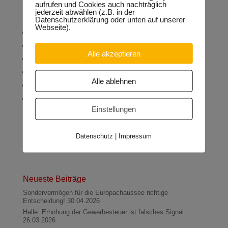
aufrufen und Cookies auch nachträglich
jederzeit abwählen (z.B. in der
Geplante Maßnahmen allgemeine Sanierung u.a.
Datenschutzerklärung oder unten auf unserer
Webseite).
Einbau eines Aufzuges
Neue Eingangstreppe, neue Treppengeländer im Gebäude
Alle akzeptieren
neue Innentüren
Erneuerung WC-Anlagen
Alle ablehnen
Akustikdecken in den Unterrichtsräumen
Erneuerung Brandschutz: zweiter Rettungsweg
Einstellungen
Datenschutz
|
Impressum
Neueste Beiträge
Sondervermögen für die Europachaussee richtige
Entscheidung!
30.04.2026
Halle: Erhöhung der Gewerbesteuer ist falsches Signal
26.03.2026