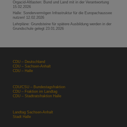
Orgacid-Altlasten: Bund und Land mit in der Verantwortung
15.02.2026
Halle: Sondervermögen Infrastruktur für die Europachaussee
nutzen!
12.02.2026
Lehrpläne: Grundsteine für spätere Ausbildung werden in der
Grundschule gelegt
23.01.2026
CDU – Deutschland
CDU – Sachsen-Anhalt
CDU – Halle
CDU/CSU – Bundestagsfraktion
CDU – Fraktion im Landtag
CDU – Stadtratsfraktion Halle
Landtag Sachsen-Anhalt
Stadt Halle