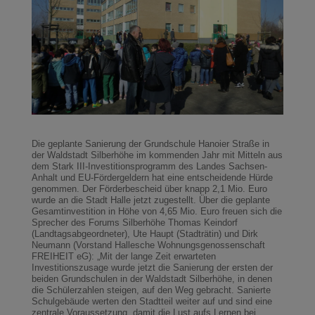
Die geplante Sanierung der Grundschule Hanoier Straße in
der Waldstadt Silberhöhe im kommenden Jahr mit Mitteln aus
dem Stark III-Investitionsprogramm des Landes Sachsen-
Anhalt und EU-Fördergeldern hat eine entscheidende Hürde
genommen. Der Förderbescheid über knapp 2,1 Mio. Euro
wurde an die Stadt Halle jetzt zugestellt. Über die geplante
Gesamtinvestition in Höhe von 4,65 Mio. Euro freuen sich die
Sprecher des Forums Silberhöhe Thomas Keindorf
(Landtagsabgeordneter), Ute Haupt (Stadträtin) und Dirk
Neumann (Vorstand Hallesche Wohnungsgenossenschaft
FREIHEIT eG): „Mit der lange Zeit erwarteten
Investitionszusage wurde jetzt die Sanierung der ersten der
beiden Grundschulen in der Waldstadt Silberhöhe, in denen
die Schülerzahlen steigen, auf den Weg gebracht. Sanierte
Schulgebäude werten den Stadtteil weiter auf und sind eine
zentrale Voraussetzung, damit die Lust aufs Lernen bei