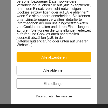
Weihnachtsfeiertag: „Wir sind dankbar, dass es in diesem
personenbezogener Daten sowie deren
Verarbeitung. Klicken Sie auf „Alle akzeptieren“,
Jahr bereits erste Spendenzusagen gibt und wir gemeinsam
um in den Einsatz von nicht notwendigen
mit der Bürgerinitiative Silberhöhe, der katholischen
Cookies einzuwilligen oder auf „Alle ablehnen“,
Gemeinde St. Marien und erstmals auch unter Beteiligung der
wenn Sie sich anders entscheiden. Sie können
evangelischen Kirchengemeinde Silberhöhe-Beesen anderen
unter „Einstellungen verwalten“ detaillierte
eine kleine Freude bereiten können.“
Informationen der von uns eingesetzten Arten
von Cookies erhalten und deren Einstellungen
aufrufen. Sie können die Einstellungen jederzeit
aufrufen und Cookies auch nachträglich
jederzeit abwählen (z.B. in der
Neueste Beiträge
Datenschutzerklärung oder unten auf unserer
Webseite).
Sondervermögen für die Europachaussee richtige
Entscheidung!
30.04.2026
Halle: Erhöhung der Gewerbesteuer ist falsches Signal
Alle akzeptieren
26.03.2026
Orgacid-Altlasten: Bund und Land mit in der Verantwortung
15.02.2026
Alle ablehnen
Halle: Sondervermögen Infrastruktur für die Europachaussee
nutzen!
12.02.2026
Einstellungen
Lehrpläne: Grundsteine für spätere Ausbildung werden in der
Grundschule gelegt
23.01.2026
Datenschutz
|
Impressum