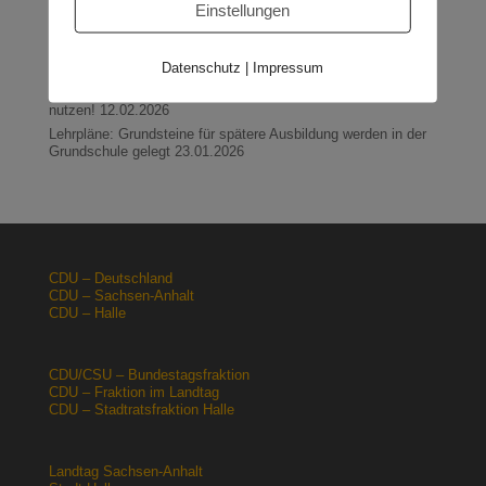
Halle: Erhöhung der Gewerbesteuer ist falsches Signal
Einstellungen
26.03.2026
Orgacid-Altlasten: Bund und Land mit in der Verantwortung
Datenschutz
|
Impressum
15.02.2026
Halle: Sondervermögen Infrastruktur für die Europachaussee
nutzen!
12.02.2026
Lehrpläne: Grundsteine für spätere Ausbildung werden in der
Grundschule gelegt
23.01.2026
CDU – Deutschland
CDU – Sachsen-Anhalt
CDU – Halle
CDU/CSU – Bundestagsfraktion
CDU – Fraktion im Landtag
CDU – Stadtratsfraktion Halle
Landtag Sachsen-Anhalt