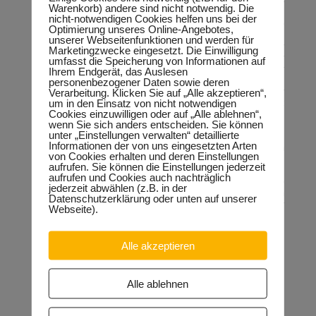
einem der beiden Bolzplätze – Roßlauer Straße –
Warenkorb) andere sind nicht notwendig. Die
organisieren.
nicht-notwendigen Cookies helfen uns bei der
Bei der Integration der Waldstadt Silberhöhe in das städtische
Optimierung unseres Online-Angebotes,
Leitbild „Stadt am Fluss“ greift die Stadt Halle die Idee des
unserer Webseitenfunktionen und werden für
Forums Silberhöhe, die Errichtung einer Kanuanlegerstelle für
Marketingzwecke eingesetzt. Die Einwilligung
Wassertouristen, auf. Denkbar ist auch ein Sandstrand an der
umfasst die Speicherung von Informationen auf
Weißen Elster in der Waldstadt. „Viele Hallenser haben früher
Ihrem Endgerät, das Auslesen
unterhalb der Broihanschenke das Schwimmen gelernt. Was
personenbezogener Daten sowie deren
spricht gegen einen Sandstrand an ähnlicher Stelle in der
Verarbeitung. Klicken Sie auf „Alle akzeptieren“,
um in den Einsatz von nicht notwendigen
Waldstadt Silberhöhe“, fragen die Forum-Sprecher die Stadt
Cookies einzuwilligen oder auf „Alle ablehnen“,
Halle.
wenn Sie sich anders entscheiden. Sie können
Mit Blick auf das geplante Nachwuchsleistungszentrum des
unter „Einstellungen verwalten“ detaillierte
Halleschen FC am Bertold-Brecht-Weg appelliert das Forum
Informationen der von uns eingesetzten Arten
Silberhöhe an die Stadt Halle, keine weiteren Verzögerungen
von Cookies erhalten und deren Einstellungen
zuzulassen. „Der HFC hat sich zur Silberhöhe bekannt. Das
aufrufen. Sie können die Einstellungen jederzeit
Projekt darf aber keine Hängepartie werden. Ein vom DFB
aufrufen und Cookies auch nachträglich
lizensiertes Leistungszentrum für die Nachwuchs- und die
jederzeit abwählen (z.B. in der
Frauenmannschaften ist eine wichtige Voraussetzung für den
Datenschutzerklärung oder unten auf unserer
Aufstieg in die 2. Bundesliga“, so die Forum-Sprecher
Webseite).
abschließend.
Alle akzeptieren
Neueste Beiträge
Alle ablehnen
Sondervermögen für die Europachaussee richtige
Entscheidung!
30.04.2026