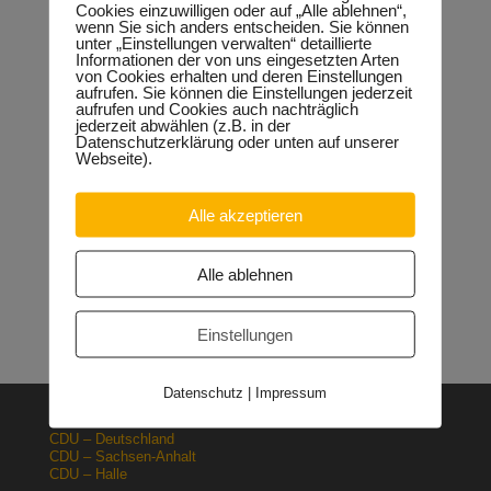
der Parkfläche befindet.
Cookies einzuwilligen oder auf „Alle ablehnen“,
wenn Sie sich anders entscheiden. Sie können
unter „Einstellungen verwalten“ detaillierte
Informationen der von uns eingesetzten Arten
von Cookies erhalten und deren Einstellungen
aufrufen. Sie können die Einstellungen jederzeit
Neueste Beiträge
aufrufen und Cookies auch nachträglich
jederzeit abwählen (z.B. in der
Sondervermögen für die Europachaussee richtige
Datenschutzerklärung oder unten auf unserer
Entscheidung!
30.04.2026
Webseite).
Halle: Erhöhung der Gewerbesteuer ist falsches Signal
26.03.2026
Orgacid-Altlasten: Bund und Land mit in der Verantwortung
Alle akzeptieren
15.02.2026
Halle: Sondervermögen Infrastruktur für die Europachaussee
nutzen!
12.02.2026
Alle ablehnen
Lehrpläne: Grundsteine für spätere Ausbildung werden in der
Grundschule gelegt
23.01.2026
Einstellungen
Datenschutz
|
Impressum
CDU – Deutschland
CDU – Sachsen-Anhalt
CDU – Halle