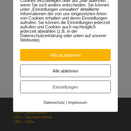
Cookies einzuwilligen oder auf „Alle ablehnen“,
wenn Sie sich anders entscheiden. Sie können
unter „Einstellungen verwalten“ detaillierte
Informationen der von uns eingesetzten Arten
von Cookies erhalten und deren Einstellungen
Neueste Beiträge
aufrufen. Sie können die Einstellungen jederzeit
aufrufen und Cookies auch nachträglich
Sondervermögen für die Europachaussee richtige
jederzeit abwählen (z.B. in der
Entscheidung!
30.04.2026
Datenschutzerklärung oder unten auf unserer
Webseite).
Halle: Erhöhung der Gewerbesteuer ist falsches Signal
26.03.2026
Orgacid-Altlasten: Bund und Land mit in der Verantwortung
Alle akzeptieren
15.02.2026
Halle: Sondervermögen Infrastruktur für die Europachaussee
nutzen!
12.02.2026
Alle ablehnen
Lehrpläne: Grundsteine für spätere Ausbildung werden in der
Grundschule gelegt
23.01.2026
Einstellungen
Datenschutz
|
Impressum
CDU – Deutschland
CDU – Sachsen-Anhalt
CDU – Halle