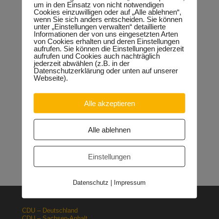
um in den Einsatz von nicht notwendigen
Dalbert, den Bau der beiden Polder im Gespräch auch mit
Cookies einzuwilligen oder auf „Alle ablehnen“,
Anwohnern aus Planena als vordringlich eingestuft.
wenn Sie sich anders entscheiden. Sie können
unter „Einstellungen verwalten“ detaillierte
Informationen der von uns eingesetzten Arten
von Cookies erhalten und deren Einstellungen
aufrufen. Sie können die Einstellungen jederzeit
aufrufen und Cookies auch nachträglich
Neueste Beiträge
jederzeit abwählen (z.B. in der
Datenschutzerklärung oder unten auf unserer
Sondervermögen für die Europachaussee richtige
Webseite).
Entscheidung!
30.04.2026
Halle: Erhöhung der Gewerbesteuer ist falsches Signal
26.03.2026
Alle akzeptieren
Orgacid-Altlasten: Bund und Land mit in der Verantwortung
15.02.2026
Halle: Sondervermögen Infrastruktur für die Europachaussee
Alle ablehnen
nutzen!
12.02.2026
Lehrpläne: Grundsteine für spätere Ausbildung werden in der
Grundschule gelegt
23.01.2026
Einstellungen
Datenschutz
|
Impressum
CDU – Deutschland
CDU – Sachsen-Anhalt