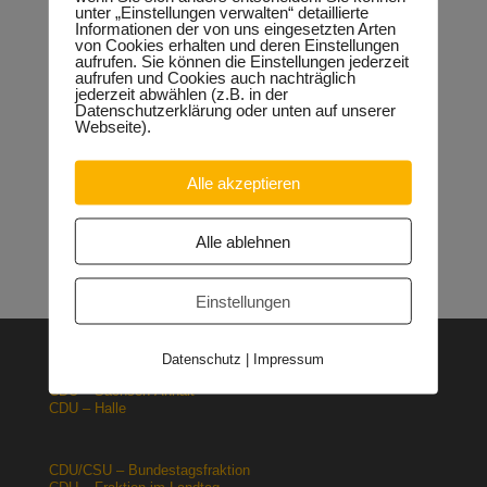
unter „Einstellungen verwalten“ detaillierte
Informationen der von uns eingesetzten Arten
Neueste Beiträge
von Cookies erhalten und deren Einstellungen
aufrufen. Sie können die Einstellungen jederzeit
Sondervermögen für die Europachaussee richtige
aufrufen und Cookies auch nachträglich
Entscheidung!
30.04.2026
jederzeit abwählen (z.B. in der
Halle: Erhöhung der Gewerbesteuer ist falsches Signal
Datenschutzerklärung oder unten auf unserer
26.03.2026
Webseite).
Orgacid-Altlasten: Bund und Land mit in der Verantwortung
15.02.2026
Alle akzeptieren
Halle: Sondervermögen Infrastruktur für die Europachaussee
nutzen!
12.02.2026
Lehrpläne: Grundsteine für spätere Ausbildung werden in der
Alle ablehnen
Grundschule gelegt
23.01.2026
Einstellungen
Datenschutz
|
Impressum
CDU – Deutschland
CDU – Sachsen-Anhalt
CDU – Halle
CDU/CSU – Bundestagsfraktion