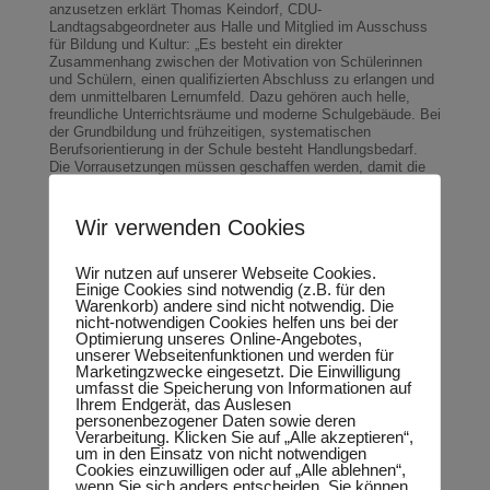
anzusetzen erklärt Thomas Keindorf, CDU-
Landtagsabgeordneter aus Halle und Mitglied im Ausschuss
für Bildung und Kultur: „Es besteht ein direkter
Zusammenhang zwischen der Motivation von Schülerinnen
und Schülern, einen qualifizierten Abschluss zu erlangen und
dem unmittelbaren Lernumfeld. Dazu gehören auch helle,
freundliche Unterrichtsräume und moderne Schulgebäude. Bei
der Grundbildung und frühzeitigen, systematischen
Berufsorientierung in der Schule besteht Handlungsbedarf.
Die Vorrausetzungen müssen geschaffen werden, damit die
Sicherung von Fachkräften im Land gelingen kann.“ Keindorf,
der auch gleichzeitig als Präsident der Handwerkskammer
Halle die Interessen des Handwerks vertritt, ist verwundert
Wir verwenden Cookies
über die Äußerungen des wirtschaftspolitischen Sprechers
der CDU-Landtagsfraktion, Ulrich Thomas. Dieser hatte einen
Wir nutzen auf unserer Webseite Cookies.
Widerspruch zwischen langfristiger Wirtschaftsförderung und
Einige Cookies sind notwendig (z.B. für den
Aufträgen für das Handwerk hergestellt. „Ein
Warenkorb) andere sind nicht notwendig. Die
wirtschaftspolitischer Sprecher sollte wissen, dass auch
nicht-notwendigen Cookies helfen uns bei der
Gebäudesanierungen Investitionen sind und gerade
Optimierung unseres Online-Angebotes,
Bauinvestitionen langfristig positive Auswirkungen z.B. auf
unserer Webseitenfunktionen und werden für
Beschäftigung haben. Das Handwerk hat auch in der Krise
Marketingzwecke eingesetzt. Die Einwilligung
dem Standort Sachsen-Anhalt die Treue gehalten. Es kann
umfasst die Speicherung von Informationen auf
nicht sein, dass es jetzt bewusst von der
Ihrem Endgerät, das Auslesen
Investitionsförderung ausgeschlossen wird“, so Keindorf
personenbezogener Daten sowie deren
abschließend.
Verarbeitung. Klicken Sie auf „Alle akzeptieren“,
um in den Einsatz von nicht notwendigen
Cookies einzuwilligen oder auf „Alle ablehnen“,
wenn Sie sich anders entscheiden. Sie können