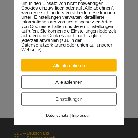
Firmengründung oder -übernahme erfolgen. Allen
um in den Einsatz von nicht notwendigen
Interessierten wird empfohlen, den Antrag gemeinsam mit den
Cookies einzuwilligen oder auf „Alle ablehnen“,
Betriebsberatern der Handwerkskammern auszufüllen.
wenn Sie sich anders entscheiden. Sie können
unter „Einstellungen verwalten“ detaillierte
Informationen der von uns eingesetzten Arten
von Cookies erhalten und deren Einstellungen
aufrufen. Sie können die Einstellungen jederzeit
aufrufen und Cookies auch nachträglich
Neueste Beiträge
jederzeit abwählen (z.B. in der
Datenschutzerklärung oder unten auf unserer
Sondervermögen für die Europachaussee richtige
Webseite).
Entscheidung!
30.04.2026
Halle: Erhöhung der Gewerbesteuer ist falsches Signal
26.03.2026
Alle akzeptieren
Orgacid-Altlasten: Bund und Land mit in der Verantwortung
15.02.2026
Halle: Sondervermögen Infrastruktur für die Europachaussee
Alle ablehnen
nutzen!
12.02.2026
Lehrpläne: Grundsteine für spätere Ausbildung werden in der
Grundschule gelegt
23.01.2026
Einstellungen
Datenschutz
|
Impressum
CDU – Deutschland