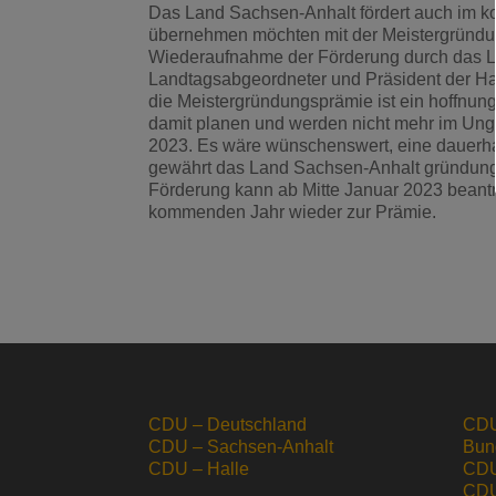
Das Land Sachsen-Anhalt fördert auch im k
übernehmen möchten mit der Meistergründun
Wiederaufnahme der Förderung durch das La
Landtagsabgeordneter und Präsident der H
die Meistergründungsprämie ist ein hoffnun
damit planen und werden nicht mehr im Unge
2023. Es wäre wünschenswert, eine dauerha
gewährt das Land Sachsen-Anhalt gründung
Förderung kann ab Mitte Januar 2023 beant
kommenden Jahr wieder zur Prämie.
CDU – Deutschland
CDU
CDU – Sachsen-Anhalt
Bun
CDU – Halle
CDU
CDU 