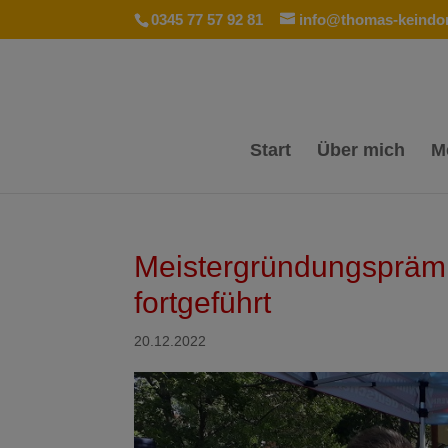
0345 77 57 92 81
info@thomas-keindor
Start
Über mich
M
Meistergründungspräm
fortgeführt
20.12.2022