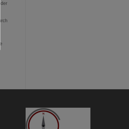
oder
urch
ie