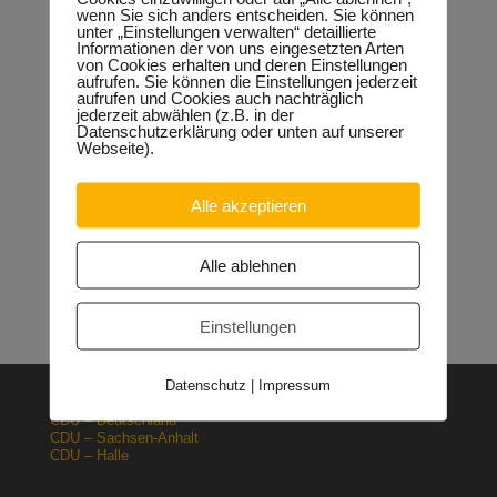
wenn Sie sich anders entscheiden. Sie können
unter „Einstellungen verwalten“ detaillierte
Informationen der von uns eingesetzten Arten
von Cookies erhalten und deren Einstellungen
Neueste Beiträge
aufrufen. Sie können die Einstellungen jederzeit
aufrufen und Cookies auch nachträglich
Sondervermögen für die Europachaussee richtige
jederzeit abwählen (z.B. in der
Entscheidung!
30.04.2026
Datenschutzerklärung oder unten auf unserer
Halle: Erhöhung der Gewerbesteuer ist falsches Signal
Webseite).
26.03.2026
Orgacid-Altlasten: Bund und Land mit in der Verantwortung
Alle akzeptieren
15.02.2026
Halle: Sondervermögen Infrastruktur für die Europachaussee
nutzen!
12.02.2026
Alle ablehnen
Lehrpläne: Grundsteine für spätere Ausbildung werden in der
Grundschule gelegt
23.01.2026
Einstellungen
Datenschutz
|
Impressum
CDU – Deutschland
CDU – Sachsen-Anhalt
CDU – Halle