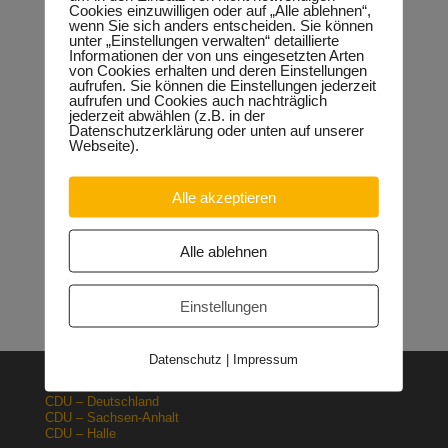
auf einen Spielplatz.
Cookies einzuwilligen oder auf „Alle ablehnen“,
wenn Sie sich anders entscheiden. Sie können
unter „Einstellungen verwalten“ detaillierte
Informationen der von uns eingesetzten Arten
von Cookies erhalten und deren Einstellungen
aufrufen. Sie können die Einstellungen jederzeit
Neueste Beiträge
aufrufen und Cookies auch nachträglich
jederzeit abwählen (z.B. in der
Sondervermögen für die Europachaussee richtige
Datenschutzerklärung oder unten auf unserer
Entscheidung!
30.04.2026
Webseite).
Halle: Erhöhung der Gewerbesteuer ist falsches Signal
26.03.2026
Orgacid-Altlasten: Bund und Land mit in der Verantwortung
Alle akzeptieren
15.02.2026
Halle: Sondervermögen Infrastruktur für die Europachaussee
nutzen!
12.02.2026
Alle ablehnen
Lehrpläne: Grundsteine für spätere Ausbildung werden in der
Grundschule gelegt
23.01.2026
Einstellungen
Datenschutz
|
Impressum
CDU – Deutschland
CDU – Sachsen-Anhalt
CDU – Halle