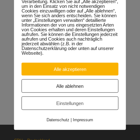
historisch gewachsenen Siedlungen und den Menschen, die
Verarbeitung. Klicken Sie auf „Alle akzeptieren“,
um in den Einsatz von nicht notwendigen
im Einklang mit der Natur auch in den nächsten hundert
Cookies einzuwilligen oder auf „Alle ablehnen“,
Jahren hier leben wollen. Diese Menschen haben eine
wenn Sie sich anders entscheiden. Sie können
Chance verdient“, so Keindorf abschließend.
unter „Einstellungen verwalten“ detaillierte
Informationen der von uns eingesetzten Arten
von Cookies erhalten und deren Einstellungen
aufrufen. Sie können die Einstellungen jederzeit
aufrufen und Cookies auch nachträglich
Neueste Beiträge
jederzeit abwählen (z.B. in der
Datenschutzerklärung oder unten auf unserer
Sondervermögen für die Europachaussee richtige
Webseite).
Entscheidung!
30.04.2026
Halle: Erhöhung der Gewerbesteuer ist falsches Signal
26.03.2026
Alle akzeptieren
Orgacid-Altlasten: Bund und Land mit in der Verantwortung
15.02.2026
Alle ablehnen
Halle: Sondervermögen Infrastruktur für die Europachaussee
nutzen!
12.02.2026
Lehrpläne: Grundsteine für spätere Ausbildung werden in der
Einstellungen
Grundschule gelegt
23.01.2026
Datenschutz
|
Impressum