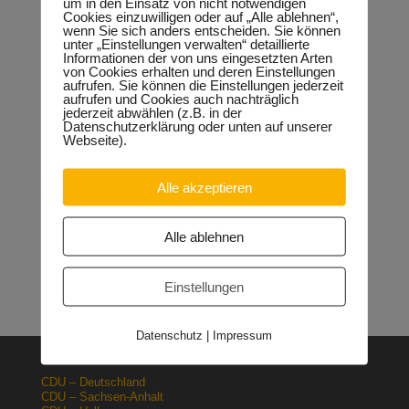
um in den Einsatz von nicht notwendigen
zuversichtlich, “langfristig kann nur der Bau einer
Cookies einzuwilligen oder auf „Alle ablehnen“,
Ortsumfahrung für die notwendige Entlastung sorgen“.
wenn Sie sich anders entscheiden. Sie können
unter „Einstellungen verwalten“ detaillierte
Informationen der von uns eingesetzten Arten
von Cookies erhalten und deren Einstellungen
aufrufen. Sie können die Einstellungen jederzeit
Neueste Beiträge
aufrufen und Cookies auch nachträglich
jederzeit abwählen (z.B. in der
Sondervermögen für die Europachaussee richtige
Datenschutzerklärung oder unten auf unserer
Entscheidung!
30.04.2026
Webseite).
Halle: Erhöhung der Gewerbesteuer ist falsches Signal
26.03.2026
Alle akzeptieren
Orgacid-Altlasten: Bund und Land mit in der Verantwortung
15.02.2026
Halle: Sondervermögen Infrastruktur für die Europachaussee
Alle ablehnen
nutzen!
12.02.2026
Lehrpläne: Grundsteine für spätere Ausbildung werden in der
Grundschule gelegt
23.01.2026
Einstellungen
Datenschutz
|
Impressum
CDU – Deutschland
CDU – Sachsen-Anhalt