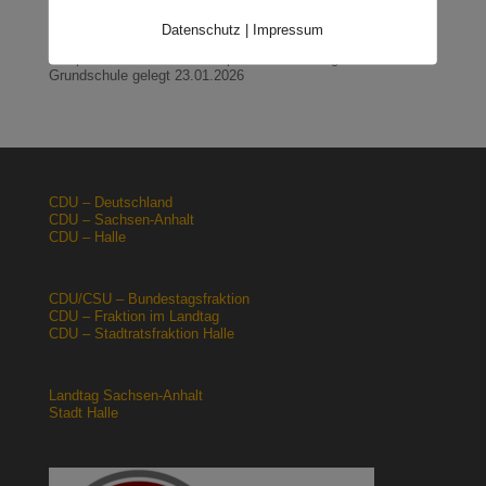
Halle: Sondervermögen Infrastruktur für die Europachaussee
Datenschutz
|
Impressum
nutzen!
12.02.2026
Lehrpläne: Grundsteine für spätere Ausbildung werden in der
Grundschule gelegt
23.01.2026
CDU – Deutschland
CDU – Sachsen-Anhalt
CDU – Halle
CDU/CSU – Bundestagsfraktion
CDU – Fraktion im Landtag
CDU – Stadtratsfraktion Halle
Landtag Sachsen-Anhalt
Stadt Halle