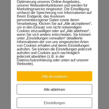
Optimierung unseres Online-Angebotes,
Netz AG
unserer Webseitenfunktionen und werden für
Michael Müer, Leiter Regionalbereich Südost DB
Marketingzwecke eingesetzt. Die Einwilligung
Station&Service AG
umfasst die Speicherung von Informationen auf
Lars Loebner, Stadt Halle – Leiter des Fachbereichs Planen
Ihrem Endgerät, das Auslesen
Rainer Möbius, Stadt Halle – Leiter Abteilung
personenbezogener Daten sowie deren
Verkehrsplanung
Verarbeitung. Klicken Sie auf „Alle akzeptieren“,
Waldemar Roesler, Stadt Halle – Leiter Team
um in den Einsatz von nicht notwendigen
Verkehrsentwicklungsplanung/Nahverkehr
Cookies einzuwilligen oder auf „Alle ablehnen“,
Dörthe Riedel, Stadt Halle – Referentin des Beigeordneten für
wenn Sie sich anders entscheiden. Sie können
unter „Einstellungen verwalten“ detaillierte
Stadtentwicklung/Umwelt
Informationen der von uns eingesetzten Arten
Andreas Neumann, Vorsitzender des Vorstandes
von Cookies erhalten und deren Einstellungen
Siedlergemeinde Rosengarten e.V.
aufrufen. Sie können die Einstellungen jederzeit
Hans-Joachim Berkes, Sprecher Bürgerinitiative „Umbau
aufrufen und Cookies auch nachträglich
Knoten Rosengarten“
jederzeit abwählen (z.B. in der
ca. 50 interessierte Bürger
Datenschutzerklärung oder unten auf unserer
Webseite).
Alle akzeptieren
Neueste Beiträge
Sondervermögen für die Europachaussee richtige
Entscheidung!
30.04.2026
Alle ablehnen
Halle: Erhöhung der Gewerbesteuer ist falsches Signal
26.03.2026
Einstellungen
Orgacid-Altlasten: Bund und Land mit in der Verantwortung
15.02.2026