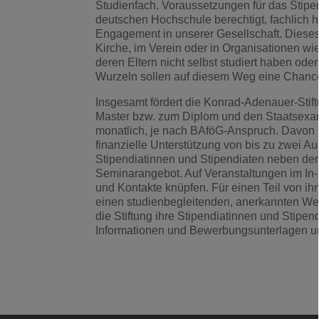
Studienfach. Voraussetzungen für das Stipe
deutschen Hochschule berechtigt, fachlich 
Engagement in unserer Gesellschaft. Dieses
Kirche, im Verein oder in Organisationen wi
deren Eltern nicht selbst studiert haben ode
Wurzeln sollen auf diesem Weg eine Chance e
Insgesamt fördert die Konrad-Adenauer-Sti
Master bzw. zum Diplom und den Staatsexami
monatlich, je nach BAföG-Anspruch. Davon 
finanzielle Unterstützung von bis zu zwei A
Stipendiatinnen und Stipendiaten neben der 
Seminarangebot. Auf Veranstaltungen im In-
und Kontakte knüpfen. Für einen Teil von i
einen studienbegleitenden, anerkannten We
die Stiftung ihre Stipendiatinnen und Stipe
Informationen und Bewerbungsunterlagen un