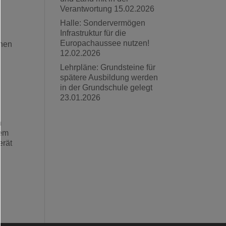
Verantwortung
15.02.2026
Halle: Sondervermögen
Infrastruktur für die
,
Europachaussee nutzen!
chen
12.02.2026
Lehrpläne: Grundsteine für
spätere Ausbildung werden
o
in der Grundschule gelegt
23.01.2026
n
dem
erät