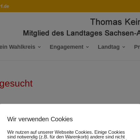
f.de
ein Wahlkreis
Engagement
Landtag
P
 gesucht
ft die Abiturienten und Studierenden aus Halle auf, sich bis 
Wir verwenden Cookies
ndium der Konrad-Adenauer-Stiftung zu bewerben. Als eines der
nrad-Adenauer-Stiftung unterstützt durch das Bundesministeriu
Wir nutzen auf unserer Webseite Cookies. Einige Cookies
eell und finanziell. Die Förderung erfolgt unabhängig vom
sind notwendig (z.B. für den Warenkorb) andere sind nicht