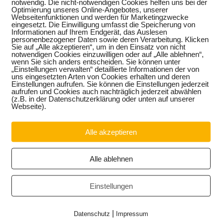
notwendig. Die nicht-notwendigen Cookies helfen uns bei der
ndium sind ein Abschluss, der zu einem Studium an einer
Optimierung unseres Online-Angebotes, unserer
hervorragende Leistungen sowie der Wille zum ehrenamtlichen
Webseitenfunktionen und werden für Marketingzwecke
 Engagement kann zum Beispiel im politischen Bereich, in der
eingesetzt. Die Einwilligung umfasst die Speicherung von
Informationen auf Ihrem Endgerät, das Auslesen
e der Freiwilligen Feuerwehr liegen. „Insbesondere Jugendliche
personenbezogener Daten sowie deren Verarbeitung. Klicken
r sozial schwächer gestellt sind sowie diejenigen mit ausländis
Sie auf „Alle akzeptieren“, um in den Einsatz von nicht
rhalten“, erklärt Keindorf.
notwendigen Cookies einzuwilligen oder auf „Alle ablehnen“,
wenn Sie sich anders entscheiden. Sie können unter
„Einstellungen verwalten“ detaillierte Informationen der von
ftung derzeit 2300 Studierende auf dem Weg zum Bachelor oder
uns eingesetzten Arten von Cookies erhalten und deren
na. Diese erhalten eine finanzielle Förderung bis zu 597 Eur
Einstellungen aufrufen. Sie können die Einstellungen jederzeit
unabhängig ist das Büchergeld in Höhe von 150 Euro und die
aufrufen und Cookies auch nachträglich jederzeit abwählen
(z.B. in der Datenschutzerklärung oder unten auf unserer
uslandssemestern. Die Konrad-Adenauer-Stiftung bietet ihren
Webseite).
finanziellen Förderung ein umfangreiches und vielseitiges
 und Ausland können sie interdisziplinäre Erfahrungen sammel
hnen bietet die Journalistische Nachwuchsförderung (JONA) zu
Alle akzeptieren
g in den Journalismus. „Am Ende des Studiums begleitet und b
ndiaten auf dem Weg in den Beruf“, so Keindorf abschließend.
Alle ablehnen
ter: www.kas.de/stipendium.
Einstellungen
|
Datenschutz
Impressum