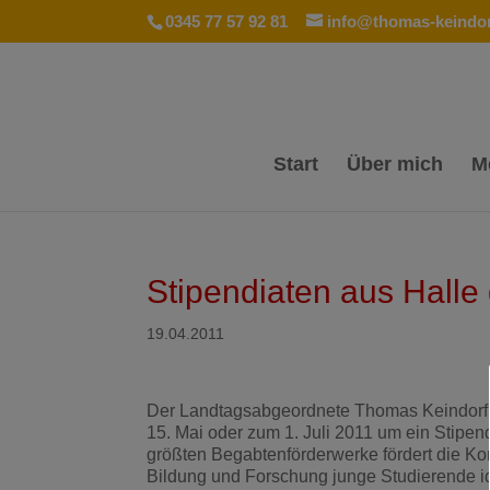
0345 77 57 92 81
info@thomas-keindor
Start
Über mich
M
Stipendiaten aus Halle
19.04.2011
Der Landtagsabgeordnete Thomas Keindorf ru
15. Mai oder zum 1. Juli 2011 um ein Stipe
größten Begabtenförderwerke fördert die Ko
Bildung und Forschung junge Studierende id