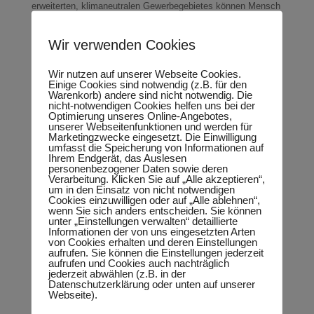
erweiterten, klimaneutralen Gewerbegebietes können Mensch
und Umwelt, die Stadt Halle und die Region nur profitieren.
Damit das komplexe Projekt Aussicht auf Erfolg hat sind jetzt
intensive Gespräche und Abstimmungen zwischen der Stadt
Wir verwenden Cookies
Halle, dem Bund und dem Land erforderlich. Die
Landesregierung hat bereits mehrfach Unterstützung
Wir nutzen auf unserer Webseite Cookies.
zugesichert. Meine Erwartung ist, dass auch der Bund die mit
Einige Cookies sind notwendig (z.B. für den
der Entwicklung und Umsetzung des Projektes verbundenen
Warenkorb) andere sind nicht notwendig. Die
Potentiale für die vom Strukturwandel betroffenen Region
nicht-notwendigen Cookies helfen uns bei der
erkennt und Verantwortung bei der Beseitigung der Altlasten
Optimierung unseres Online-Angebotes,
einer der größten ehemaligen Produktionsstandorte von
unserer Webseitenfunktionen und werden für
Chemiewaffen in Deutschland übernimmt“, erklärt Keindorf.
Marketingzwecke eingesetzt. Die Einwilligung
Die potentielle Gewerbefläche mit bis zu 50 Hektar befindet
umfasst die Speicherung von Informationen auf
sich am Rande eines Wohngebietes im Süden der Stadt und
Ihrem Endgerät, das Auslesen
war in der Vergangenheit zu einem großen Teil von
personenbezogener Daten sowie deren
industrieller Nutzung geprägt. Der Geländeteil, auf dem sich
Verarbeitung. Klicken Sie auf „Alle akzeptieren“,
die ehemalige Kampfstofffabrik Orgacid befand, ist
um in den Einsatz von nicht notwendigen
größtenteils für eine Nutzung gesperrt. Das gesamte Orgacid-
Cookies einzuwilligen oder auf „Alle ablehnen“,
Gelände (12 Hektar) fällt in den Anwendungsbereich der
wenn Sie sich anders entscheiden. Sie können
Bundes-Bodenschutz- und Altlastenverordnung (BBodSchV).
unter „Einstellungen verwalten“ detaillierte
Aufgrund der im Grundwasser noch immer gemessenen
Informationen der von uns eingesetzten Arten
von Cookies erhalten und deren Einstellungen
Konzentrationen von Abbauprodukten der Kampfstoffe in den
aufrufen. Sie können die Einstellungen jederzeit
Jahren 2018 und 2019 hält es die Landesregierung für
aufrufen und Cookies auch nachträglich
erforderlich, den Standort erneut nach potentiellen Quellen zu
jederzeit abwählen (z.B. in der
überprüfen. Die gegenwärtig in Arbeit befindliche historisch-
Datenschutzerklärung oder unten auf unserer
genetische Rekonstruktion (HGR), für die der Stadtrat Anfang
Webseite).
2020 die finanziellen Mittel bereitgestellt hat, ist ein erster
Untersuchungsschritt zur Feststellung noch vorhandener