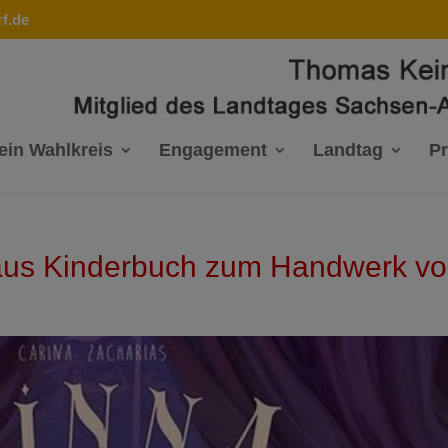
f.de
ein Wahlkreis
Engagement
Landtag
P
 aus Kinderbuch zum Handwerk vo