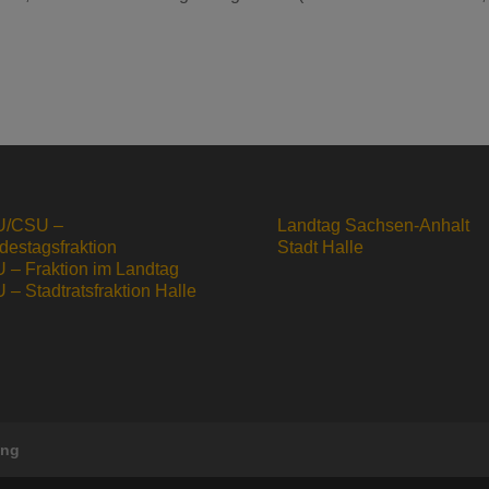
/CSU –
Landtag Sachsen-Anhalt
destagsfraktion
Stadt Halle
 – Fraktion im Landtag
– Stadtratsfraktion Halle
ung