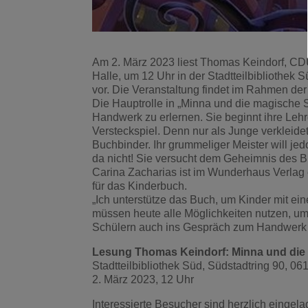
Am 2. März 2023 liest Thomas Keindorf, 
Halle, um 12 Uhr in der Stadtteilbibliothe
vor. Die Veranstaltung findet im Rahmen der R
Die Hauptrolle in „Minna und die magische S
Handwerk zu erlernen. Sie beginnt ihre Lehre
Versteckspiel. Denn nur als Junge verkleid
Buchbinder. Ihr grummeliger Meister will je
da nicht! Sie versucht dem Geheimnis des B
Carina Zacharias ist im Wunderhaus Verlag
für das Kinderbuch.
„Ich unterstütze das Buch, um Kinder mit e
müssen heute alle Möglichkeiten nutzen, u
Schülern auch ins Gespräch zum Handwerk
Lesung Thomas Keindorf: Minna und die
Stadtteilbibliothek Süd, Südstadtring 90, 06
2. März 2023, 12 Uhr
Interessierte Besucher sind herzlich einge