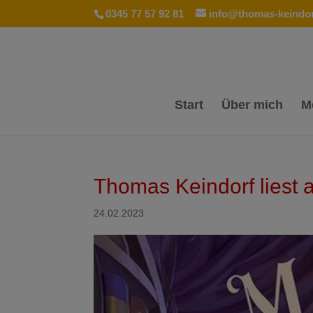
0345 77 57 92 81
info@thomas-keindor
Start
Über mich
M
Thomas Keindorf liest
24.02.2023