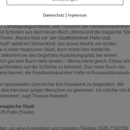
|
Datenschutz
Impressum
CDU-Landtagsabgeordneter und Präsident der Handwerkskammer
k Süd Schülern aus dem neuen Buch „Minna und die magische Sta
eihe „Man(n) liest vor“ der Stadtbibliothek Halle statt.
tadt“ spielt ein Waisenkind, das davon träumt, ein echtes
 in einer magischen Stadt, doch schon hier startet ihr
et bekommt sie den begehrten Ausbildungsplatz bei einem
doch gar kein Buch mehr binden – Minna merkt gleich: Etwas st
uchbinders auf die Schliche zu
kommen. Das neue Buch von
 erschienen, die Handwerkskammer Halle ist Kooperationspartn
iner spannenden Geschichte fürs Handwerk zu begeistern. Wir
m das Interesse junger Menschen zu gewinnen. Ich möchte mit 
 kommen“, sagt Thomas Keindorf.
 magische Stadt
128 Halle (Saale)
laden, um eine Anmeldung wird gebeten (Telefon: 0345 7760759,