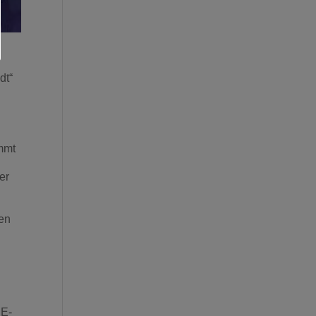
dt“
immt
er
den
 E-