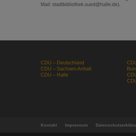
Mail: stadtbibliothek.sued@halle.de).
CDU – Deutschland
CDU
CDU – Sachsen-Anhalt
Bun
CDU – Halle
CDU
CDU 
Kontakt
Impressum
Datenschutzerklär